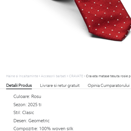
Haine si Incaltaminte
Accesorii barbati
CRAVATE
Cravata matase tesuta rosie p
Detalii Produs
Livrare si retur gratuit
Opinia Cumparatorului
Culoare:
Rosu
Sezon:
2025 ti
Stil:
Clasic
Desen:
Geometric
Compozitie:
100% woven silk