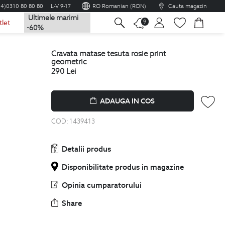
04)0310 80 80 80
L-V 9-17
RO Romanian (RON)
Cauta magazin
Ultimele marimi
na
9
tlet
-60%
cravata matase tesuta rosie print
geometric
290
Lei
ADAUGA IN COS
COD:
1439413
Detalii produs
Disponibilitate produs in magazine
Opinia cumparatorului
Share