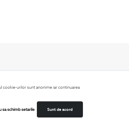
Fii mereu la curent cu noutatile noastre,
oferte speciale si trenduri in moda masculina.
iul cookie-urilor sunt anonime iar continuarea
u sa schimb setarile
Sunt de acord