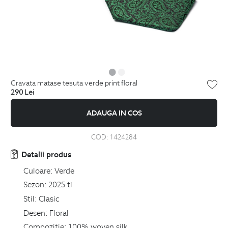
cravata matase tesuta verde print floral
290
Lei
ADAUGA IN COS
COD:
1424284
Detalii produs
Culoare:
Verde
Sezon:
2025 ti
Stil:
Clasic
Desen:
Floral
Compozitie:
100% woven silk