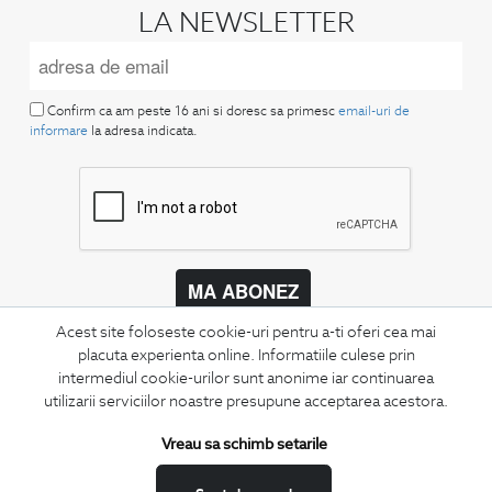
LA NEWSLETTER
Confirm ca am peste 16 ani si doresc sa primesc
email-uri de
informare
la adresa indicata.
MA ABONEZ
Acest site foloseste cookie-uri pentru a-ti oferi cea mai
Fii mereu la curent cu noutatile noastre,
oferte speciale si trenduri in moda masculina.
placuta experienta online. Informatiile culese prin
intermediul cookie-urilor sunt anonime iar continuarea
utilizarii serviciilor noastre presupune acceptarea acestora.
CONCIERGE
Termeni si conditii
Vreau sa schimb setarile
Schimburi si retur