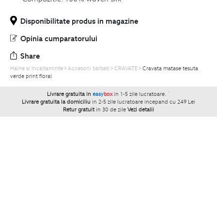
Disponibilitate produs in magazine
Opinia cumparatorului
Share
Haine si Incaltaminte
Accesorii barbati
CRAVATE
Cravata matase tesuta
verde print floral
Livrare gratuita in
easy
box
in 1-5 zile lucratoare.
`
Livrare gratuita la domiciliu
in 2-5 zile lucratoare incepand cu 249 Lei
Retur gratuit
in 30 de zile
Vezi detalii