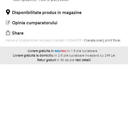
Disponibilitate produs in magazine
Opinia cumparatorului
Share
Haine si Incaltaminte
Accesorii barbati
CRAVATE
Cravata oranj print floral
Livrare gratuita in
easy
box
in 1-5 zile lucratoare.
`
Livrare gratuita la domiciliu
in 2-5 zile lucratoare incepand cu 249 Lei
Retur gratuit
in 30 de zile
Vezi detalii