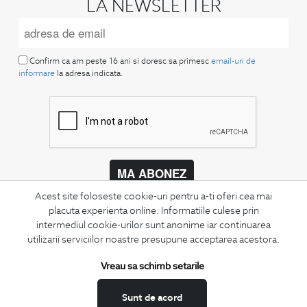
LA NEWSLETTER
Confirm ca am peste 16 ani si doresc sa primesc
email-uri de
informare
la adresa indicata.
MA ABONEZ
Acest site foloseste cookie-uri pentru a-ti oferi cea mai
Fii mereu la curent cu noutatile noastre,
placuta experienta online. Informatiile culese prin
oferte speciale si trenduri in moda masculina.
intermediul cookie-urilor sunt anonime iar continuarea
utilizarii serviciilor noastre presupune acceptarea acestora.
CONCIERGE
Termeni si conditii
Vreau sa schimb setarile
Schimburi si retur
Sunt de acord
Securitatea datelor