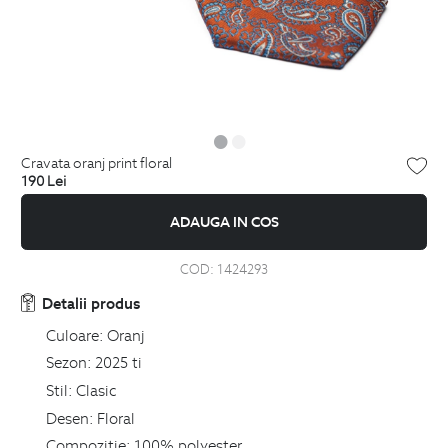
cravata oranj print floral
190
Lei
ADAUGA IN COS
COD:
1424293
Detalii produs
Culoare:
Oranj
Sezon:
2025 ti
Stil:
Clasic
Desen:
Floral
Compozitie:
100% polyester