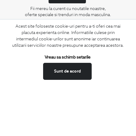
Fii mereu la curent cu noutatile noastre,
oferte speciale si trenduri in moda masculina.
Acest site foloseste cookie-uri pentru a-ti oferi cea mai
CONCIERGE
placuta experienta online. Informatiile culese prin
Termeni si conditii
intermediul cookie-urilor sunt anonime iar continuarea
utilizarii serviciilor noastre presupune acceptarea acestora.
Schimburi si retur
Securitatea datelor
Vreau sa schimb setarile
Feedback site
ANPC
Sunt de acord
SOL
BIGOTTI
Contact
Magazine
Cariere
Intrebari frecvente