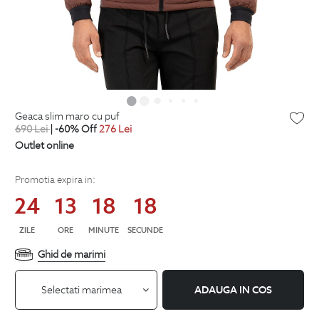
geaca slim maro cu puf
690
Lei
| -60% Off
276
Lei
Outlet online
Promotia expira in:
24
13
18
18
ZILE
ORE
MINUTE
SECUNDE
Ghid de marimi
Selectati marimea
ADAUGA IN COS