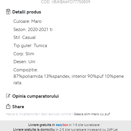
COD:
VBJKBA6FO77750809
Detalii produs
Culoare:
Maro
Sezon:
2020-2021 ti
Stil:
Casual
Tip guler:
Tunica
Corp:
Slim
Desen:
Uni
Compozitie:
87%poliamida 13%spandex, interior 90%puf 10%pene
rata
Opinia cumparatorului
Share
Haine si Incaltaminte
Geci exclusiv online
Geaca slim maro cu puf
Livrare gratuita in
easy
box
in 1-5 zile lucratoare.
`
Livrare gratuita la domiciliu
in 2-5 zile lucratoare incepand cu 249 Lei