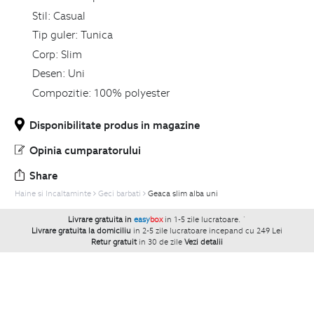
Stil:
Casual
Tip guler:
Tunica
Corp:
Slim
Desen:
Uni
Compozitie:
100% polyester
Disponibilitate produs in magazine
Opinia cumparatorului
Share
Haine si Incaltaminte
Geci barbati
Geaca slim alba uni
Livrare gratuita in
easy
box
in 1-5 zile lucratoare.
`
Livrare gratuita la domiciliu
in 2-5 zile lucratoare incepand cu 249 Lei
Retur gratuit
in 30 de zile
Vezi detalii