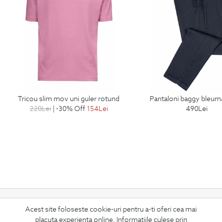
tricou slim mov uni guler rotund
pantaloni baggy bleuma
220
Lei
| -30% Off
154
Lei
490
Lei
ABONEAZA-TE
Acest site foloseste cookie-uri pentru a-ti oferi cea mai
LA NEWSLETTER
placuta experienta online. Informatiile culese prin