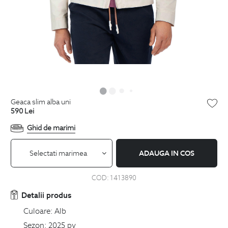
geaca slim alba uni
590
Lei
Ghid de marimi
Selectati marimea
ADAUGA IN COS
COD:
1413890
Detalii produs
Culoare:
Alb
Sezon:
2025 pv