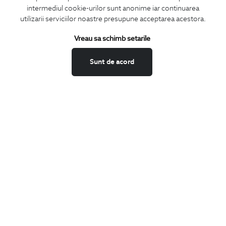
intermediul cookie-urilor sunt anonime iar continuarea
utilizarii serviciilor noastre presupune acceptarea acestora.
Vreau sa schimb setarile
Confirm ca am peste 16 ani si doresc sa primesc
email-uri de
informare
la adresa indicata.
Sunt de acord
MA ABONEZ
Fii mereu la curent cu noutatile noastre,
oferte speciale si trenduri in moda masculina.
CONCIERGE
Termeni si conditii
Schimburi si retur
Securitatea datelor