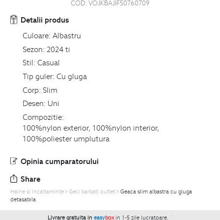
COD:
VOJKBAJIF50760709
Detalii produs
Culoare:
Albastru
Sezon:
2024 ti
Stil:
Casual
Tip guler:
Cu gluga
Corp:
Slim
Desen:
Uni
Compozitie:
100%nylon exterior, 100%nylon interior,
100%poliester umplutura
Opinia cumparatorului
Share
Haine si Incaltaminte
Geci barbati outlet
Geaca slim albastra cu gluga
detasabila
Livrare gratuita in
easy
box
in 1-5 zile lucratoare.
`