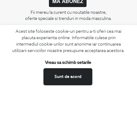
MA ABONEZ
Fii mereu la curent cu noutatile noastre,
oferte speciale si trenduri in moda masculina.
Acest site foloseste cookie-uri pentru a-ti oferi cea mai
CONCIERGE
placuta experienta online. Informatiile culese prin
Termeni si conditii
intermediul cookie-urilor sunt anonime iar continuarea
Schimburi si retur
utilizarii serviciilor noastre presupune acceptarea acestora.
Securitatea datelor
Vreau sa schimb setarile
Feedback site
ANPC
Sunt de acord
SOL
BIGOTTI
Contact
Magazine
Cariere
Intrebari frecvente