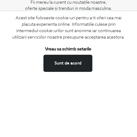
Fii mereu la curent cu noutatile noastre,
oferte speciale si trenduri in moda masculina.
Acest site foloseste cookie-uri pentru a-ti oferi cea mai
CONCIERGE
placuta experienta online. Informatiile culese prin
intermediul cookie-urilor sunt anonime iar continuarea
Termeni si conditii
utilizarii serviciilor noastre presupune acceptarea acestora.
Schimburi si retur
Securitatea datelor
Vreau sa schimb setarile
Feedback site
Sunt de acord
ANPC
SOL
BIGOTTI
Contact
Magazine
Cariere
Intrebari frecvente
Preturi retusuri