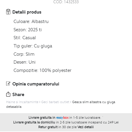
COD:
1432533
Detalii produs
Culoare:
Albastru
Sezon:
2025 ti
Stil:
Casual
Tip guler:
Cu gluga
Corp:
Slim
Desen:
Uni
Compozitie:
100% polyester
Opinia cumparatorului
Share
Haine si Incaltaminte
Geci barbati outlet
Geaca slim albastra cu gluga
detasabila
Livrare gratuita in
easy
box
in 1-5 zile lucratoare.
`
Livrare gratuita la domiciliu
in 2-5 zile lucratoare incepand cu 249 Lei
Retur gratuit
in 30 de zile
Vezi detalii