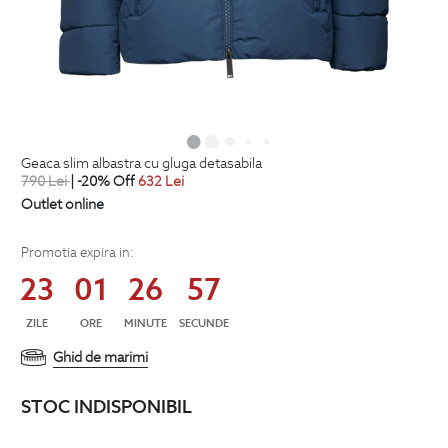
geaca slim albastra cu gluga detasabila
790
Lei
| -20% Off
632
Lei
Outlet online
Promotia expira in:
23
01
26
56
ZILE
ORE
MINUTE
SECUNDE
Ghid de marimi
STOC INDISPONIBIL