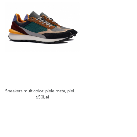
sneakers multicolori piele mata, piele intoarsa si textil
650
Lei