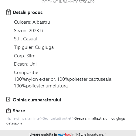
COD:
VOJKBAHHT05750409
Detalii produs
Culoare:
Albastru
Sezon:
2023 ti
Stil:
Casual
Tip guler:
Cu gluga
Corp:
Slim
Desen:
Uni
Compozitie:
100%nylon exterior, 100%poliester captuseala,
100%poliester umplutura
Opinia cumparatorului
Share
Haine si Incaltaminte
Geci barbati outlet
Geaca slim albastra uni cu gluga
detasabila
Livrare gratuita in
easy
box
in 1-5 zile lucratoare.
`