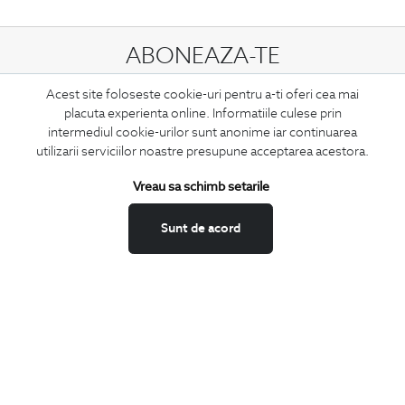
ABONEAZA-TE
LA NEWSLETTER
Acest site foloseste cookie-uri pentru a-ti oferi cea mai
placuta experienta online. Informatiile culese prin
intermediul cookie-urilor sunt anonime iar continuarea
utilizarii serviciilor noastre presupune acceptarea acestora.
Confirm ca am peste 16 ani si doresc sa primesc
email-uri de
informare
la adresa indicata.
Vreau sa schimb setarile
Sunt de acord
MA ABONEZ
Fii mereu la curent cu noutatile noastre,
oferte speciale si trenduri in moda masculina.