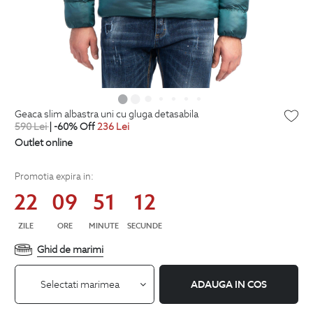
geaca slim albastra uni cu gluga detasabila
590
Lei
| -60% Off
236
Lei
Outlet online
Promotia expira in:
22
09
51
11
ZILE
ORE
MINUTE
SECUNDE
Ghid de marimi
Selectati marimea
ADAUGA IN COS