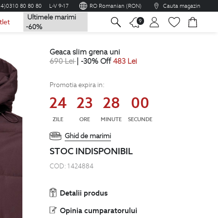
04)0310 80 80 80
L-V 9-17
RO Romanian (RON)
Cauta magazin
Ultimele marimi
na
9
tlet
-60%
geaca slim grena uni
690
Lei
| -30% Off
483
Lei
Promotia expira in:
24
23
27
59
ZILE
ORE
MINUTE
SECUNDE
Ghid de marimi
STOC INDISPONIBIL
COD:
1424884
Detalii produs
Opinia cumparatorului