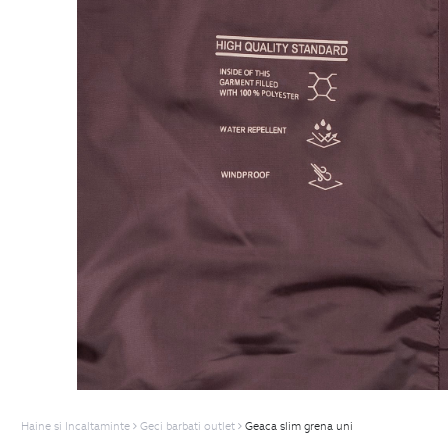
Haine si Incaltaminte
Geci barbati outlet
Geaca slim grena uni