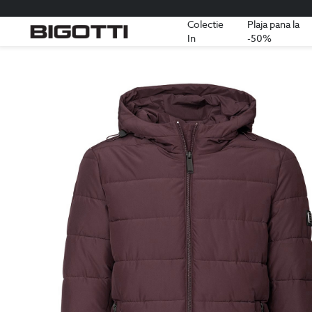
Colectie
Plaja pana la
In
-50%