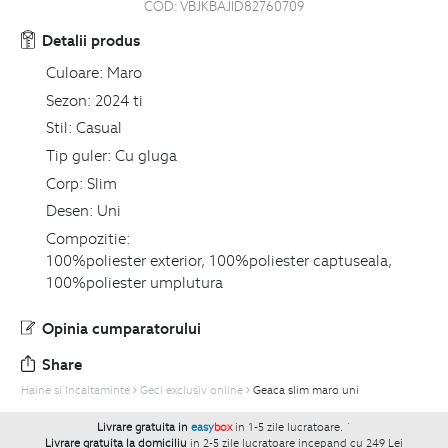
COD:
VBJKBAJID82760709
Detalii produs
Culoare:
Maro
Sezon:
2024 ti
Stil:
Casual
Tip guler:
Cu gluga
Corp:
Slim
Desen:
Uni
Compozitie:
100%poliester exterior, 100%poliester captuseala,
100%poliester umplutura
Opinia cumparatorului
Share
Haine si Incaltaminte
Geci exclusiv online
Geaca slim maro uni
Livrare gratuita in
easy
box
in 1-5 zile lucratoare.
`
Livrare gratuita la domiciliu
in 2-5 zile lucratoare incepand cu 249 Lei