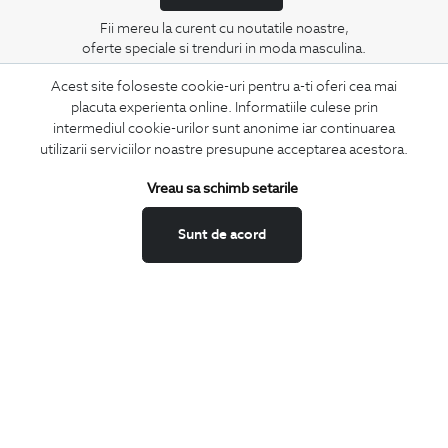
Fii mereu la curent cu noutatile noastre,
oferte speciale si trenduri in moda masculina.
Acest site foloseste cookie-uri pentru a-ti oferi cea mai
CONCIERGE
placuta experienta online. Informatiile culese prin
Termeni si conditii
intermediul cookie-urilor sunt anonime iar continuarea
utilizarii serviciilor noastre presupune acceptarea acestora.
Schimburi si retur
Securitatea datelor
Vreau sa schimb setarile
Feedback site
ANPC
Sunt de acord
SOL
BIGOTTI
Contact
Magazine
Cariere
Intrebari frecvente