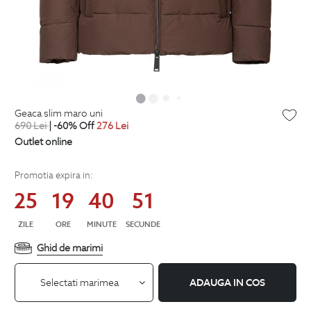
geaca slim maro uni
690
Lei
| -60% Off
276
Lei
Outlet online
Promotia expira in:
25
19
40
50
ZILE
ORE
MINUTE
SECUNDE
Ghid de marimi
Selectati marimea
ADAUGA IN COS