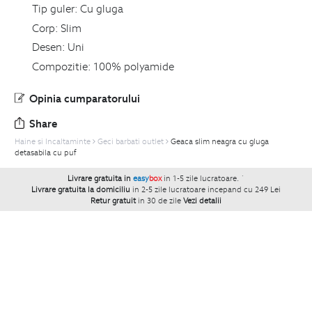
Tip guler:
Cu gluga
Corp:
Slim
Desen:
Uni
Compozitie:
100% polyamide
Opinia cumparatorului
Share
Haine si Incaltaminte
Geci barbati outlet
Geaca slim neagra cu gluga
detasabila cu puf
Livrare gratuita in
easy
box
in 1-5 zile lucratoare.
`
Livrare gratuita la domiciliu
in 2-5 zile lucratoare incepand cu 249 Lei
Retur gratuit
in 30 de zile
Vezi detalii