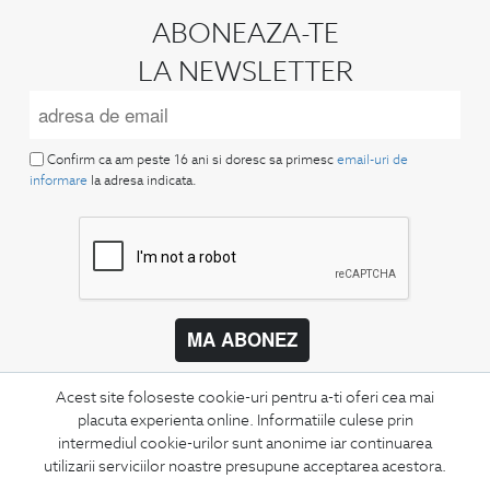
ABONEAZA-TE
LA NEWSLETTER
Confirm ca am peste 16 ani si doresc sa primesc
email-uri de
informare
la adresa indicata.
MA ABONEZ
Fii mereu la curent cu noutatile noastre,
Acest site foloseste cookie-uri pentru a-ti oferi cea mai
oferte speciale si trenduri in moda masculina.
placuta experienta online. Informatiile culese prin
intermediul cookie-urilor sunt anonime iar continuarea
CONCIERGE
utilizarii serviciilor noastre presupune acceptarea acestora.
Termeni si conditii