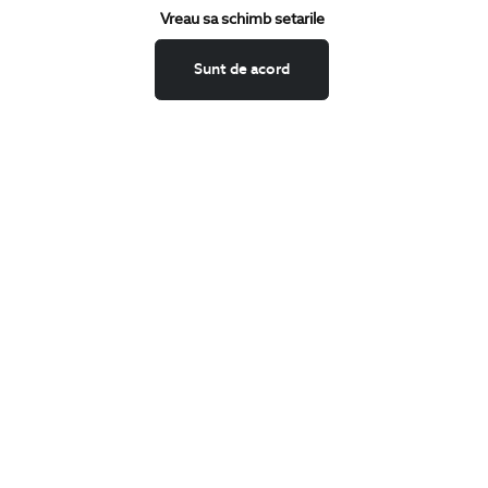
Vreau sa schimb setarile
Schimburi si retur
Securitatea datelor
Sunt de acord
Feedback site
ANPC
SOL
BIGOTTI
Contact
Magazine
Cariere
Intrebari frecvente
Preturi retusuri
Sitemap
SHARE
Facebook