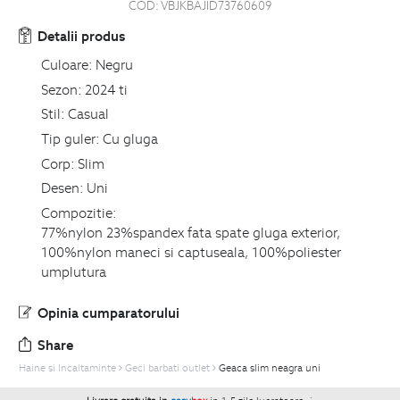
COD:
VBJKBAJID73760609
Detalii produs
Culoare:
Negru
Sezon:
2024 ti
Stil:
Casual
Tip guler:
Cu gluga
Corp:
Slim
Desen:
Uni
Compozitie:
77%nylon 23%spandex fata spate gluga exterior,
100%nylon maneci si captuseala, 100%poliester
umplutura
Opinia cumparatorului
Share
Haine si Incaltaminte
Geci barbati outlet
Geaca slim neagra uni