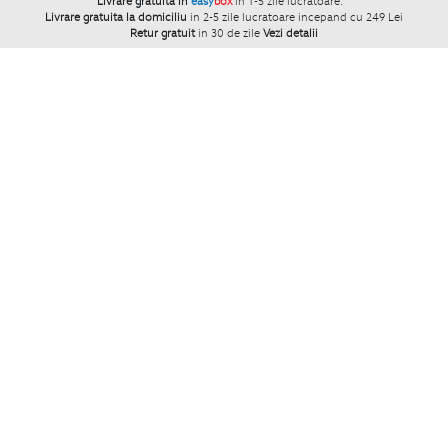
Livrare gratuita in
easy
box
in 1-5 zile lucratoare.
`
Livrare gratuita la domiciliu
in 2-5 zile lucratoare incepand cu 249 Lei
Retur gratuit
in 30 de zile
Vezi detalii