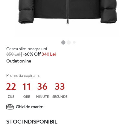
geaca slim neagra uni
850
Lei
| -60% Off
340
Lei
Outlet online
Promotia expira in:
22
11
36
33
ZILE
ORE
MINUTE
SECUNDE
Ghid de marimi
STOC INDISPONIBIL