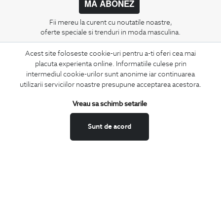
MA ABONEZ
Fii mereu la curent cu noutatile noastre,
oferte speciale si trenduri in moda masculina.
Acest site foloseste cookie-uri pentru a-ti oferi cea mai
CONCIERGE
placuta experienta online. Informatiile culese prin
Termeni si conditii
intermediul cookie-urilor sunt anonime iar continuarea
Schimburi si retur
utilizarii serviciilor noastre presupune acceptarea acestora.
Securitatea datelor
Vreau sa schimb setarile
Feedback site
ANPC
Sunt de acord
SOL
BIGOTTI
Contact
Magazine
Cariere
Intrebari frecvente