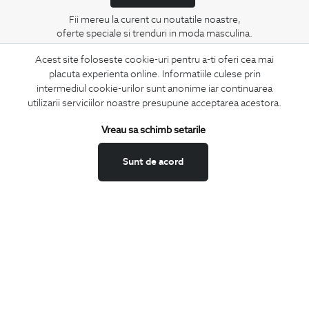
Fii mereu la curent cu noutatile noastre,
oferte speciale si trenduri in moda masculina.
Acest site foloseste cookie-uri pentru a-ti oferi cea mai
CONCIERGE
placuta experienta online. Informatiile culese prin
Termeni si conditii
intermediul cookie-urilor sunt anonime iar continuarea
utilizarii serviciilor noastre presupune acceptarea acestora.
Schimburi si retur
Securitatea datelor
Vreau sa schimb setarile
Feedback site
ANPC
Sunt de acord
SOL
BIGOTTI
Contact
Magazine
Cariere
Intrebari frecvente