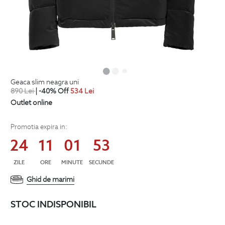
geaca slim neagra uni
890
Lei
| -40% Off
534
Lei
Outlet online
Promotia expira in:
24
11
01
53
ZILE
ORE
MINUTE
SECUNDE
Ghid de marimi
STOC INDISPONIBIL