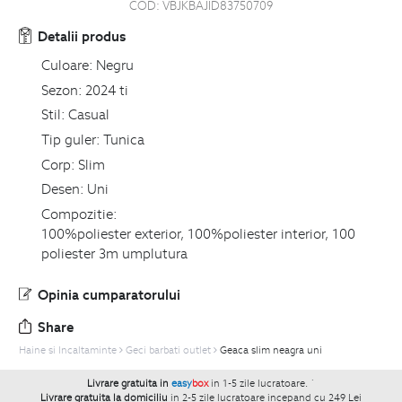
COD:
VBJKBAJID83750709
Detalii produs
Culoare:
Negru
Sezon:
2024 ti
Stil:
Casual
Tip guler:
Tunica
Corp:
Slim
Desen:
Uni
Compozitie:
100%poliester exterior, 100%poliester interior, 100
poliester 3m umplutura
Opinia cumparatorului
Share
Haine si Incaltaminte
Geci barbati outlet
Geaca slim neagra uni
Livrare gratuita in
easy
box
in 1-5 zile lucratoare.
`
Livrare gratuita la domiciliu
in 2-5 zile lucratoare incepand cu 249 Lei