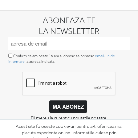
ABONEAZA-TE
LA NEWSLETTER
Confirm ca am peste 16 ani si doresc sa primesc
email-uri de
informare
la adresa indicata.
MA ABONEZ
Fii mereu la curent cu noutatile noastre,
oferte speciale si trenduri in moda masculina.
Acest site foloseste cookie-uri pentru a-ti oferi cea mai
placuta experienta online. Informatiile culese prin