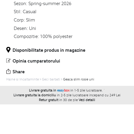
Sezon:
Spring-summer 2026
Stil:
Casual
Corp:
Slim
Desen:
Uni
Compozitie:
100% polyester
Disponibilitate produs in magazine
Opinia cumparatorului
Share
Haine si Incaltaminte
Geci barbati
Geaca slim rosie uni
Livrare gratuita in
easy
box
in 1-5 zile lucratoare.
`
Livrare gratuita la domiciliu
in 2-5 zile lucratoare incepand cu 249 Lei
Retur gratuit
in 30 de zile
Vezi detalii