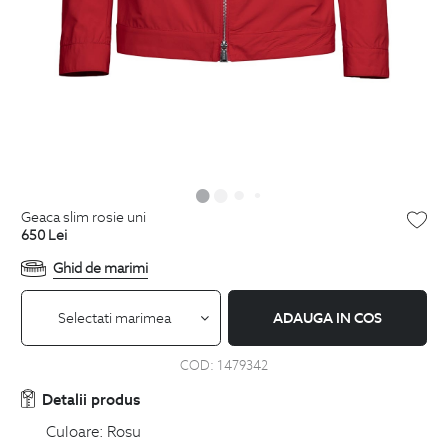
geaca slim rosie uni
650
Lei
Ghid de marimi
Selectati marimea
ADAUGA IN COS
COD:
1479342
Detalii produs
Culoare:
Rosu