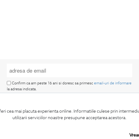
Confirm ca am peste 16 ani si doresc sa primesc
email-uri de informare
la adresa indicata.
feri cea mai placuta experienta online. Informatiile culese prin intermed
utilizarii serviciilor noastre presupune acceptarea acestora.
MA ABONEZ
Vrea