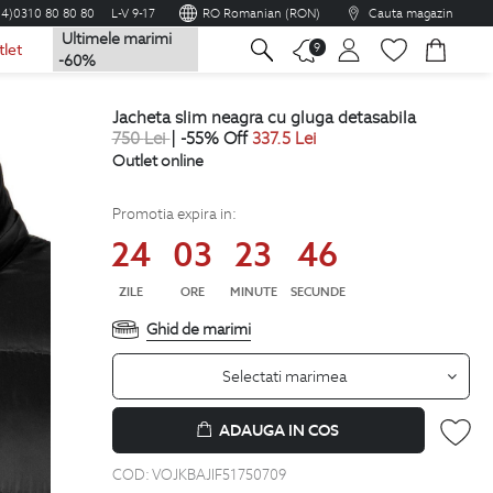
04)0310 80 80 80
L-V 9-17
RO Romanian (RON)
Cauta magazin
Ultimele marimi
na
9
tlet
-60%
jacheta slim neagra cu gluga detasabila
750
Lei
| -55% Off
337.5
Lei
Outlet online
Promotia expira in:
24
03
23
46
ZILE
ORE
MINUTE
SECUNDE
Ghid de marimi
Selectati marimea
ADAUGA IN COS
COD:
VOJKBAJIF51750709