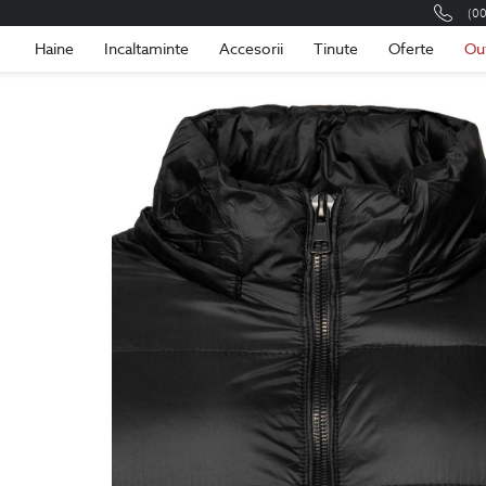
(0
Romania
Roma
Haine
Incaltaminte
Accesorii
Tinute
Oferte
Ou