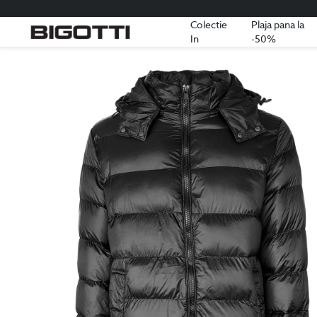
Colectie
Plaja pana la
In
-50%