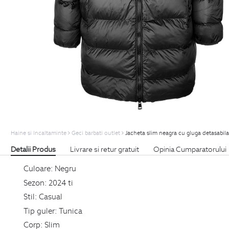
Haine si Incaltaminte
Geci barbati outlet
Jacheta slim neagra cu gluga detasabila
Detalii Produs
Livrare si retur gratuit
Opinia Cumparatorului
Culoare:
Negru
Sezon:
2024 ti
Stil:
Casual
Tip guler:
Tunica
Corp:
Slim