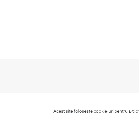
ABONEAZA-TE
LA NEWSLETTER
Acest site foloseste cookie-uri pentru a-ti o