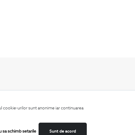
Fii mereu la curent cu noutatile noastre,
oferte speciale si trenduri in moda masculina.
iul cookie-urilor sunt anonime iar continuarea
u sa schimb setarile
Sunt de acord