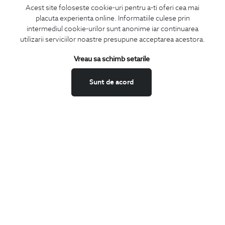
Acest site foloseste cookie-uri pentru a-ti oferi cea mai
placuta experienta online. Informatiile culese prin
CONCIERGE
intermediul cookie-urilor sunt anonime iar continuarea
Termeni si conditii
utilizarii serviciilor noastre presupune acceptarea acestora.
Schimburi si retur
Vreau sa schimb setarile
Securitatea datelor
Feedback site
Sunt de acord
ANPC
SOL
BIGOTTI
Contact
Magazine
Cariere
Intrebari frecvente
Preturi retusuri
Sitemap