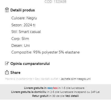
COD:
1323438
Detalii produs
Culoare:
Negru
Sezon:
2024 ti
Stil:
Smart casual
Corp:
Slim
Desen:
Uni
Compozitie:
95% polyester 5% elastane
Opinia cumparatorului
Share
Haine si Incaltaminte
Geci barbati outlet
Jacheta slim neagra uni
Livrare gratuita in
easy
box
in 1-5 zile lucratoare.
`
Livrare gratuita la domiciliu
in 2-5 zile lucratoare incepand cu 249 Lei
Retur gratuit
in 30 de zile
Vezi detalii