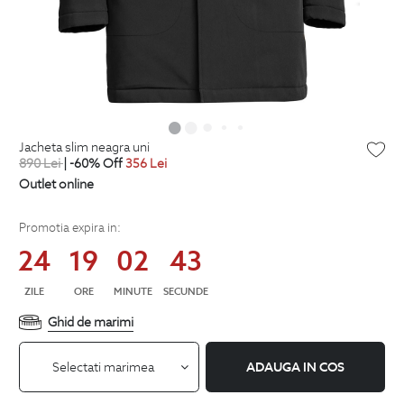
jacheta slim neagra uni
890
Lei
| -60% Off
356
Lei
Outlet online
Promotia expira in:
24
19
02
43
ZILE
ORE
MINUTE
SECUNDE
Ghid de marimi
Selectati marimea
ADAUGA IN COS