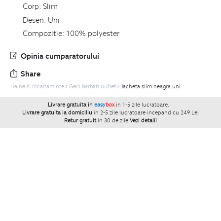
Corp:
Slim
Desen:
Uni
Compozitie:
100% polyester
Opinia cumparatorului
Share
Haine si Incaltaminte
Geci barbati outlet
Jacheta slim neagra uni
Livrare gratuita in
easy
box
in 1-5 zile lucratoare.
`
Livrare gratuita la domiciliu
in 2-5 zile lucratoare incepand cu 249 Lei
Retur gratuit
in 30 de zile
Vezi detalii