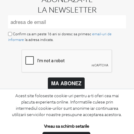
LA NEWSLETTER
Confirm ca am peste 16 ani si doresc sa primesc
email-uri de
informare
la adresa indicata.
MA ABONEZ
Fii mereu la curent cu noutatile noastre,
Acest site foloseste cookie-uri pentru a-ti oferi cea mai
oferte speciale si trenduri in moda masculina.
placuta experienta online. Informatiile culese prin
intermediul cookie-urilor sunt anonime iar continuarea
utilizarii serviciilor noastre presupune acceptarea acestora.
CONCIERGE
Termeni si conditii
Vreau sa schimb setarile
Schimburi si retur