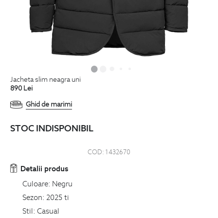
jacheta slim neagra uni
890
Lei
Ghid de marimi
STOC INDISPONIBIL
COD:
1432670
Detalii produs
Culoare:
Negru
Sezon:
2025 ti
Stil:
Casual