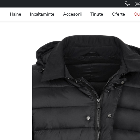
(0
Romania
Roma
Haine
Incaltaminte
Accesorii
Tinute
Oferte
Ou