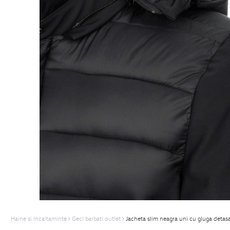
Haine si Incaltaminte
Geci barbati outlet
Jacheta slim neagra uni cu gluga detasa