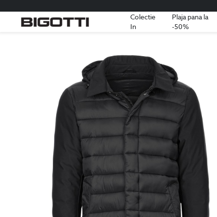
Colectie
Plaja pana la
In
-50%