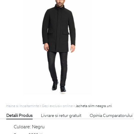
Haine si Incaltaminte
Geci exclusiv online
Jacheta slim neagra uni
Detalii Produs
Livrare si retur gratuit
Opinia Cumparatorului
Culoare:
Negru