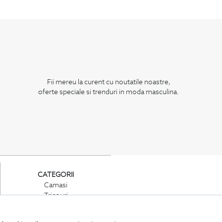
Fii mereu la curent cu noutatile noastre,
oferte speciale si trenduri in moda masculina.
CATEGORII
Camasi
Tricouri
Sacouri
Costume