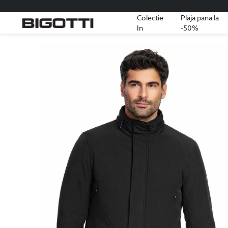
Colectie
Plaja pana la
In
-50%