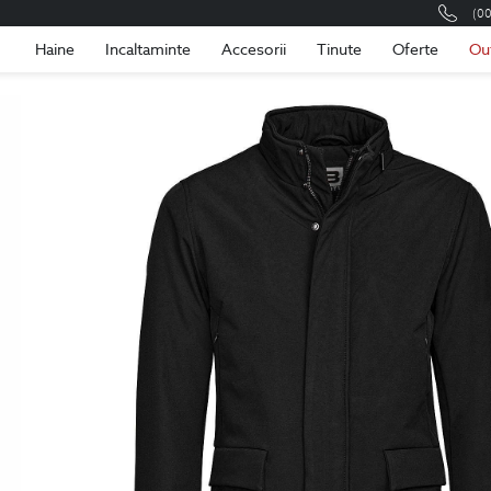
(0
Romania
Roma
Haine
Incaltaminte
Accesorii
Tinute
Oferte
Ou