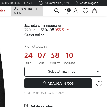
04)0310 80 80 80
L-V 9-17
RO Romanian (RON)
Cauta magazin
Ultimele marimi
na
9
tlet
-60%
jacheta slim neagra uni
790
Lei
| -55% Off
355.5
Lei
Outlet online
Promotia expira in:
24
07
58
09
ZILE
ORE
MINUTE
SECUNDE
Selectati marimea
ADAUGA IN COS
COD:
VBJKBA0FR41750809
Detalii produs