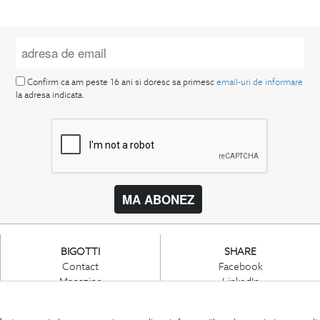
Confirm ca am peste 16 ani si doresc sa primesc
email-uri de informare
la adresa indicata.
MA ABONEZ
BIGOTTI
SHARE
Contact
Facebook
Magazine
LinkedIn
Cariere
Twitter
Intrebari frecvente
Pinterest