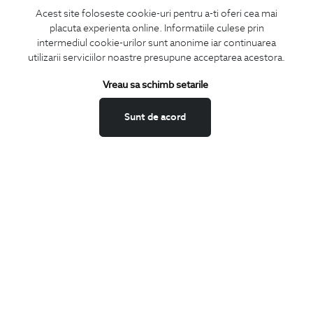
Acest site foloseste cookie-uri pentru a-ti oferi cea mai
Facebook
placuta experienta online. Informatiile culese prin
LinkedIn
intermediul cookie-urilor sunt anonime iar continuarea
Twitter
utilizarii serviciilor noastre presupune acceptarea acestora.
x
Pinterest
10% DISCOUNT
Finalizeaza in 24h comanda si primesti
la
Vreau sa schimb setarile
Instagram
toate produsele cu pret intreg adaugate in cos.
Sunt de acord
Discountul a fost activat si va fi vizibil in finalizarea comenzii.
CATEGORII
APLICA DISCOUNT
Camasi
Tricouri
Sacouri
Costume
Incaltaminte
Pantaloni
Accesorii
PARTENERI IN
ROMANIA: