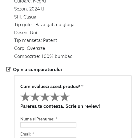
Culoare:
Negru
Sezon:
2024 ti
Stil:
Casual
Tip guler:
Baza gat, cu gluga
Desen:
Uni
Tip manseta:
Patent
Circ
Corp:
Oversize
Lun
Compozitie:
100% bumbac
Lun
Opinia cumparatorului
Cum evaluezi acest produs? *
Parerea ta conteaza. Scrie un review!
Nume si Prenume: *
Email: *