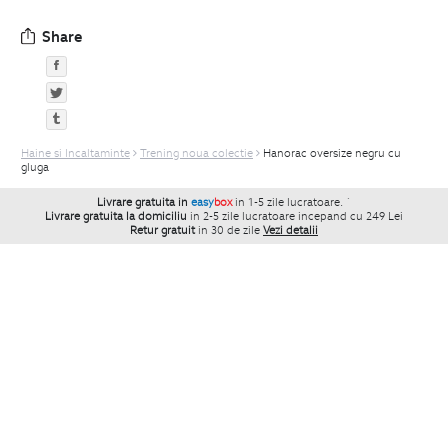
Share
Haine si Incaltaminte
Trening noua colectie
Hanorac oversize negru cu
gluga
Livrare gratuita in
easy
box
in 1-5 zile lucratoare.
`
Livrare gratuita la domiciliu
in 2-5 zile lucratoare incepand cu 249 Lei
Retur gratuit
in 30 de zile
Vezi detalii