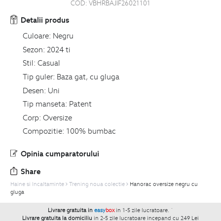
COD:
VBHRBAJIF26021101
Detalii produs
Culoare:
Negru
Sezon:
2024 ti
Stil:
Casual
Tip guler:
Baza gat, cu gluga
Desen:
Uni
Tip manseta:
Patent
Corp:
Oversize
Compozitie:
100% bumbac
Opinia cumparatorului
Share
Haine si Incaltaminte
Trening noua colectie
Hanorac oversize negru cu
gluga
Livrare gratuita in
easy
box
in 1-5 zile lucratoare.
`
Livrare gratuita la domiciliu
in 2-5 zile lucratoare incepand cu 249 Lei