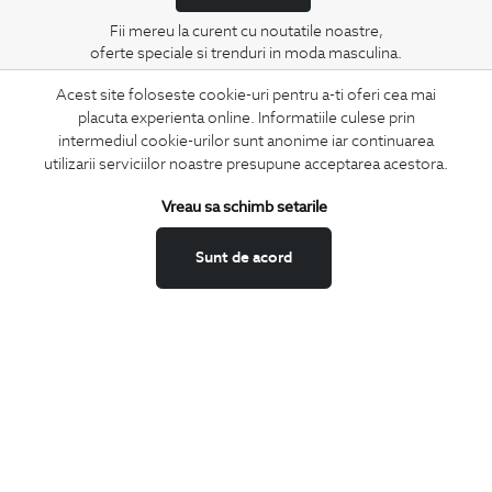
Fii mereu la curent cu noutatile noastre,
oferte speciale si trenduri in moda masculina.
Acest site foloseste cookie-uri pentru a-ti oferi cea mai
CONCIERGE
placuta experienta online. Informatiile culese prin
Termeni si conditii
intermediul cookie-urilor sunt anonime iar continuarea
utilizarii serviciilor noastre presupune acceptarea acestora.
Schimburi si retur
Securitatea datelor
Vreau sa schimb setarile
Feedback site
ANPC
Sunt de acord
SOL
BIGOTTI
Contact
Magazine
Cariere
Intrebari frecvente