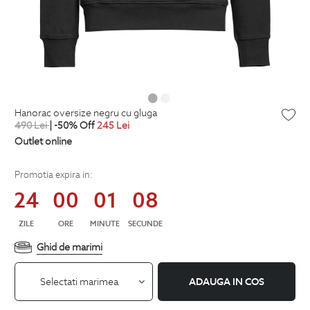
hanorac oversize negru cu gluga
490
Lei
| -50% Off
245
Lei
Outlet online
Promotia expira in:
24
00
01
07
ZILE
ORE
MINUTE
SECUNDE
Ghid de marimi
Selectati marimea
ADAUGA IN COS