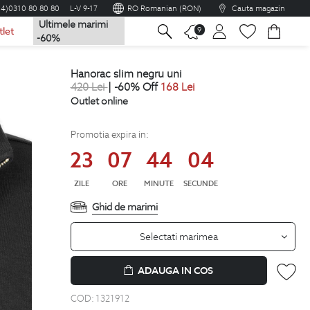
04)0310 80 80 80
L-V 9-17
RO Romanian (RON)
Cauta magazin
Ultimele marimi
na
9
tlet
-60%
hanorac slim negru uni
420
Lei
| -60% Off
168
Lei
Outlet online
Promotia expira in:
23
07
44
03
ZILE
ORE
MINUTE
SECUNDE
Ghid de marimi
Selectati marimea
ADAUGA IN COS
COD:
1321912