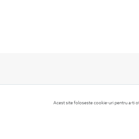
ABONEAZA-TE
LA NEWSLETTER
Acest site foloseste cookie-uri pentru a-ti o