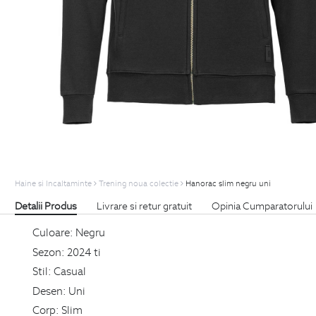
Haine si Incaltaminte
Trening noua colectie
Hanorac slim negru uni
Detalii Produs
Livrare si retur gratuit
Opinia Cumparatorului
Culoare:
Negru
Sezon:
2024 ti
Stil:
Casual
Desen:
Uni
Corp:
Slim