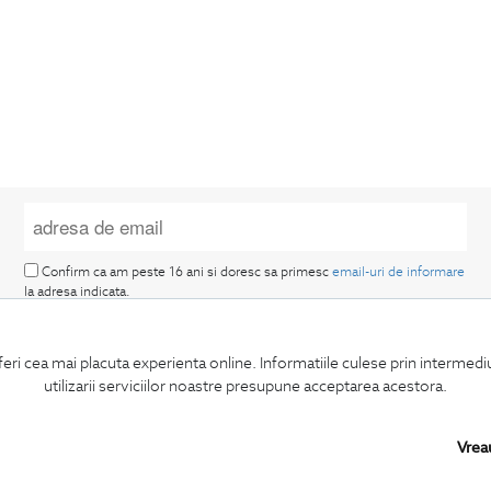
Confirm ca am peste 16 ani si doresc sa primesc
email-uri de informare
la adresa indicata.
feri cea mai placuta experienta online. Informatiile culese prin intermed
utilizarii serviciilor noastre presupune acceptarea acestora.
Vrea
MA ABONEZ