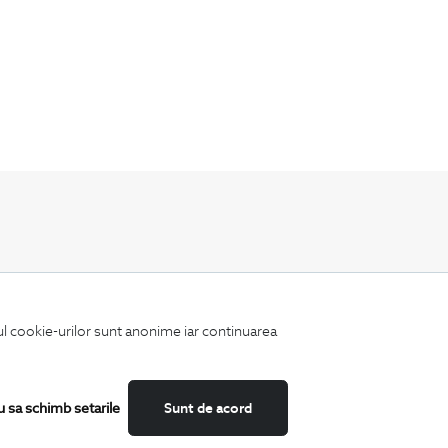
Fii mereu la curent cu noutatile noastre,
oferte speciale si trenduri in moda masculina.
iul cookie-urilor sunt anonime iar continuarea
u sa schimb setarile
Sunt de acord