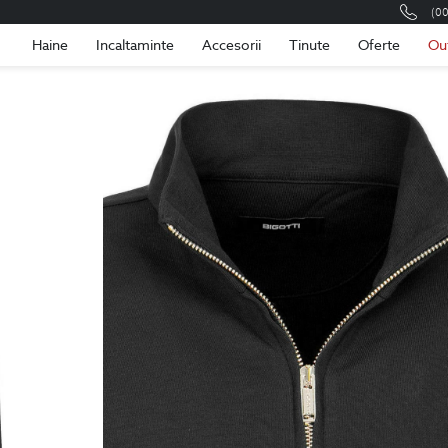
(0
Romania
Roma
Haine
Incaltaminte
Accesorii
Tinute
Oferte
Ou