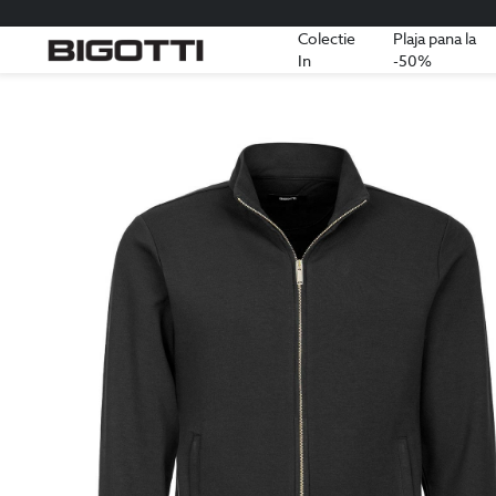
Colectie
Plaja pana la
In
-50%