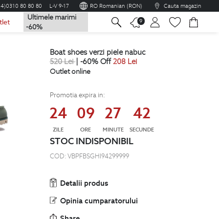
04)0310 80 80 80
L-V 9-17
RO Romanian (RON)
Cauta magazin
Ultimele marimi
na
9
tlet
-60%
boat shoes verzi piele nabuc
520
Lei
| -60% Off
208
Lei
Outlet online
Promotia expira in:
24
09
27
41
ZILE
ORE
MINUTE
SECUNDE
STOC INDISPONIBIL
COD:
VBPFBSGHI94299999
Detalii produs
Opinia cumparatorului
Share