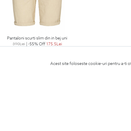
pantaloni scurti slim din in bej uni
390
Lei
| -55% Off
175.5
Lei
Acest site foloseste cookie-uri pentru a-ti o
Produse de ingrijire