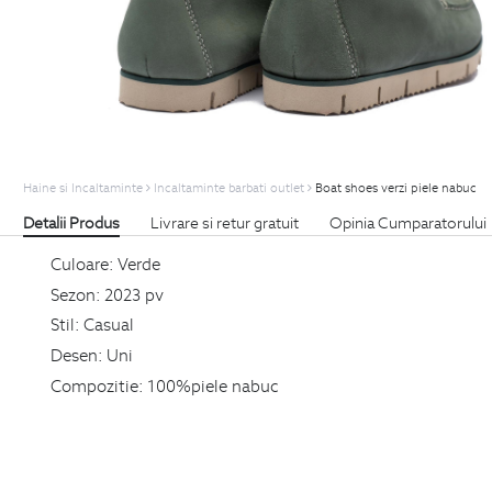
Haine si Incaltaminte
Incaltaminte barbati outlet
Boat shoes verzi piele nabuc
Detalii Produs
Livrare si retur gratuit
Opinia Cumparatorului
Culoare:
Verde
Sezon:
2023 pv
Stil:
Casual
Desen:
Uni
Compozitie:
100%piele nabuc