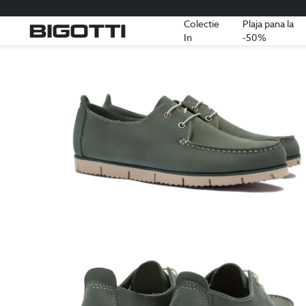
Colectie
Plaja pana la
In
-50%