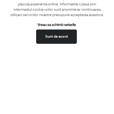
placuta experienta online. Informatiile culese prin
intermediul cookie-urilor sunt anonime iar continuarea
utilizarii serviciilor noastre presupune acceptarea acestora.
ABONEAZA-TE
Vreau sa schimb setarile
LA NEWSLETTER
Sunt de acord
Confirm ca am peste 16 ani si doresc sa primesc
email-uri de
informare
la adresa indicata.
MA ABONEZ
Fii mereu la curent cu noutatile noastre,
oferte speciale si trenduri in moda masculina.