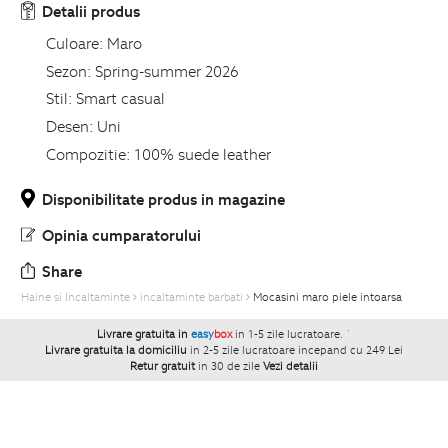
Detalii produs
Culoare:
Maro
Sezon:
Spring-summer 2026
Stil:
Smart casual
Desen:
Uni
Compozitie:
100% suede leather
Disponibilitate produs in magazine
Opinia cumparatorului
Share
Haine si Incaltaminte
incaltaminte barbati
Mocasini maro piele intoarsa
Livrare gratuita in
easy
box
in 1-5 zile lucratoare.
`
Livrare gratuita la domiciliu
in 2-5 zile lucratoare incepand cu 249 Lei
Retur gratuit
in 30 de zile
Vezi detalii