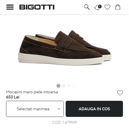
9
mocasini maro piele intoarsa
650
Lei
Selectati marimea
ADAUGA IN COS
COD:
1479939