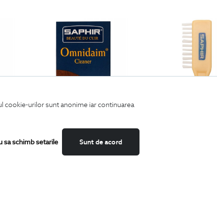
iul cookie-urilor sunt anonime iar continuarea
u sa schimb setarile
Sunt de acord
n piele
solutie curatare incaltaminte
perie pentru incaltaminte din pi
89
Lei
59
Lei