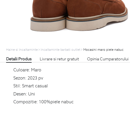
Haine si Incaltaminte
Incaltaminte barbati outlet
Mocasini maro piele nabuc
Detalii Produs
Livrare si retur gratuit
Opinia Cumparatorului
Culoare:
Maro
Sezon:
2023 pv
Stil:
Smart casual
Desen:
Uni
Compozitie:
100%piele nabuc