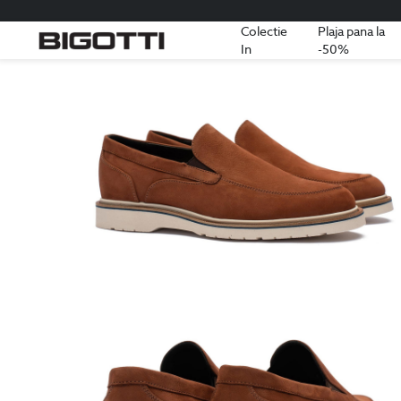
Colectie
Plaja pana la
In
-50%