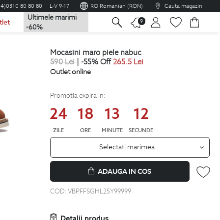
04)0310 80 80 80
L-V 9-17
RO Romanian (RON)
Cauta magazin
Ultimele marimi
na
9
tlet
-60%
mocasini maro piele nabuc
590
Lei
| -55% Off
265.5
Lei
Outlet online
Promotia expira in:
24
18
13
11
ZILE
ORE
MINUTE
SECUNDE
Selectati marimea
ADAUGA IN COS
COD:
VBPFFSGHL25Y99999
Detalii produs