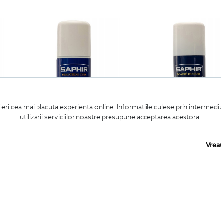
feri cea mai placuta experienta online. Informatiile culese prin intermed
utilizarii serviciilor noastre presupune acceptarea acestora.
Vrea
spray deodorant pentru incaltaminte
spray largire pentru incaltaminte di
89
Lei
99
Lei