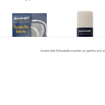
Acest site foloseste cookie-uri pentru a-ti o
talpica 1/2 din silicon pentru incaltaminte
spray impermeabilitate
69
Lei
99
Lei