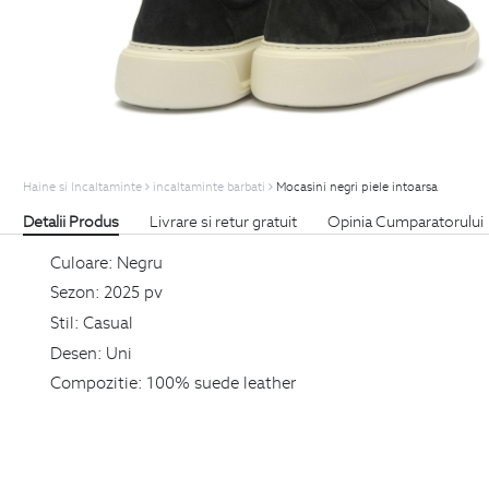
Haine si Incaltaminte
incaltaminte barbati
Mocasini negri piele intoarsa
Detalii Produs
Livrare si retur gratuit
Opinia Cumparatorului
Culoare:
Negru
Sezon:
2025 pv
Stil:
Casual
Desen:
Uni
Compozitie:
100% suede leather