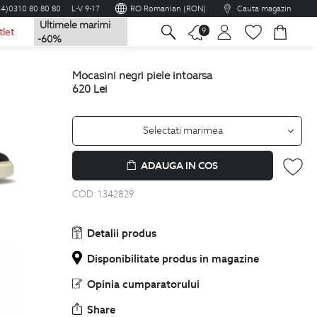
04)0310 80 80 80
L-V 9-17
RO Romanian (RON)
Cauta magazin
Ultimele marimi
na
9
tlet
-60%
mocasini negri piele intoarsa
620
Lei
Selectati marimea
ADAUGA IN COS
COD:
1342829
Detalii produs
Disponibilitate produs in magazine
Opinia cumparatorului
Share