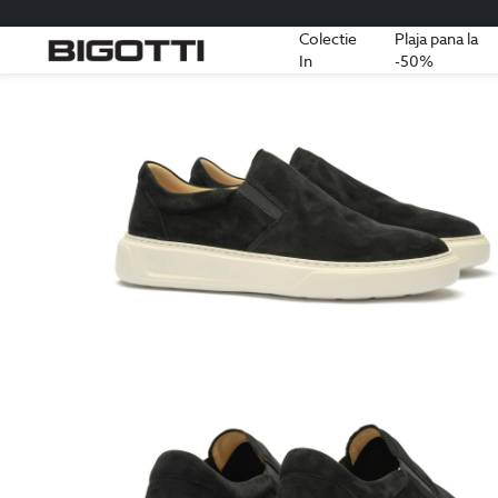
Colectie
Plaja pana la
In
-50%