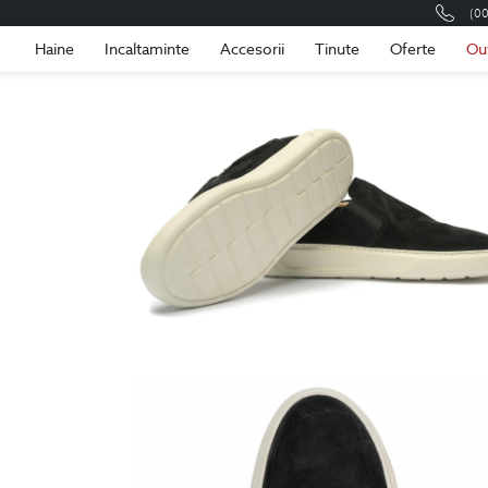
(0
Romania
Roma
Haine
Incaltaminte
Accesorii
Tinute
Oferte
Ou