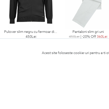
pulover slim negru cu fermoar din poliester si vascoza
pantaloni slim gri uni
450
Lei
450
Lei
| -20% Off
360
Lei
Acest site foloseste cookie-uri pentru a-ti o
Produse de ingrijire