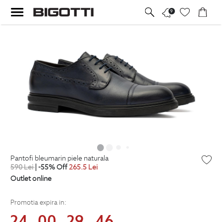
9
pantofi bleumarin piele naturala
590
Lei
| -55% Off
265.5
Lei
Outlet online
Promotia expira in:
24
00
29
45