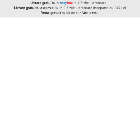
Livrare gratuita in
easy
box
in 1-5 zile lucratoare.
`
Livrare gratuita la domiciliu
in 2-5 zile lucratoare incepand cu 249 Lei
Retur gratuit
in 30 de zile
Vezi detalii