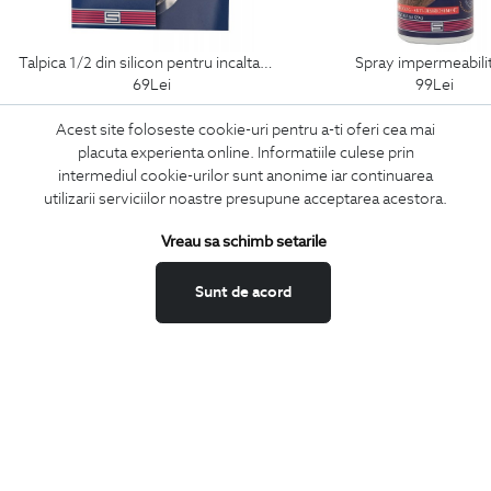
talpica 1/2 din silicon pentru incaltaminte
spray impermeabili
69
Lei
99
Lei
Acest site foloseste cookie-uri pentru a-ti oferi cea mai
placuta experienta online. Informatiile culese prin
intermediul cookie-urilor sunt anonime iar continuarea
ABONEAZA-TE
utilizarii serviciilor noastre presupune acceptarea acestora.
LA NEWSLETTER
Vreau sa schimb setarile
Sunt de acord
Confirm ca am peste 16 ani si doresc sa primesc
email-uri de
informare
la adresa indicata.