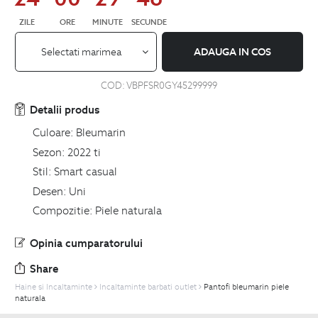
ZILE
ORE
MINUTE
SECUNDE
Selectati marimea
ADAUGA IN COS
COD:
VBPFSR0GY45299999
Detalii produs
Culoare:
Bleumarin
Sezon:
2022 ti
Stil:
Smart casual
Desen:
Uni
Compozitie:
Piele naturala
Opinia cumparatorului
Share
Haine si Incaltaminte
Incaltaminte barbati outlet
Pantofi bleumarin piele
naturala