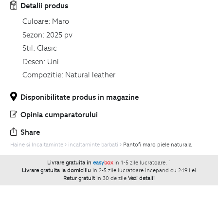
Detalii produs
Culoare:
Maro
Sezon:
2025 pv
Stil:
Clasic
Desen:
Uni
Compozitie:
Natural leather
Disponibilitate produs in magazine
Opinia cumparatorului
Share
Haine si Incaltaminte
incaltaminte barbati
Pantofi maro piele naturala
Livrare gratuita in
easy
box
in 1-5 zile lucratoare.
`
Livrare gratuita la domiciliu
in 2-5 zile lucratoare incepand cu 249 Lei
Retur gratuit
in 30 de zile
Vezi detalii