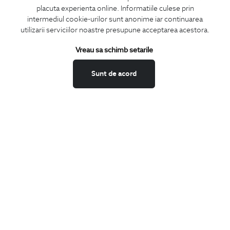
placuta experienta online. Informatiile culese prin
intermediul cookie-urilor sunt anonime iar continuarea
utilizarii serviciilor noastre presupune acceptarea acestora.
ABONEAZA-TE
Vreau sa schimb setarile
LA NEWSLETTER
Sunt de acord
Confirm ca am peste 16 ani si doresc sa primesc
email-uri de
informare
la adresa indicata.
MA ABONEZ
Fii mereu la curent cu noutatile noastre,
oferte speciale si trenduri in moda masculina.