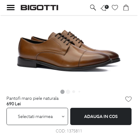
9
pantofi maro piele naturala
690
Lei
Selectati marimea
ADAUGA IN COS
COD:
1375811