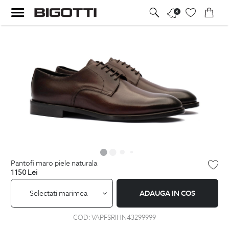
8
pantofi maro piele naturala
1150
Lei
Selectati marimea
ADAUGA IN COS
COD:
VAPFSRIHN43299999