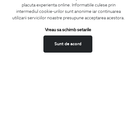
placuta experienta online. Informatiile culese prin
intermediul cookie-urilor sunt anonime iar continuarea
utilizarii serviciilor noastre presupune acceptarea acestora.
ABONEAZA-TE
Vreau sa schimb setarile
LA NEWSLETTER
Sunt de acord
Confirm ca am peste 16 ani si doresc sa primesc
email-uri de
informare
la adresa indicata.
MA ABONEZ
Fii mereu la curent cu noutatile noastre,
oferte speciale si trenduri in moda masculina.