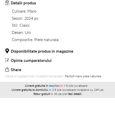
Detalii produs
Culoare:
Maro
Sezon:
2024 pv
Stil:
Clasic
Desen:
Uni
Compozitie:
Piele naturala
Disponibilitate produs in magazine
Opinia cumparatorului
Share
Haine si Incaltaminte
incaltaminte barbati
Pantofi maro piele naturala
Livrare gratuita in
easy
box
in 1-5 zile lucratoare.
`
Livrare gratuita la domiciliu
in 2-5 zile lucratoare incepand cu 249 Lei
Retur gratuit
in 30 de zile
Vezi detalii