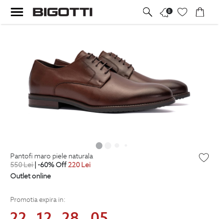
8
pantofi maro piele naturala
550
Lei
| -60% Off
220
Lei
Outlet online
Promotia expira in:
22
12
28
04