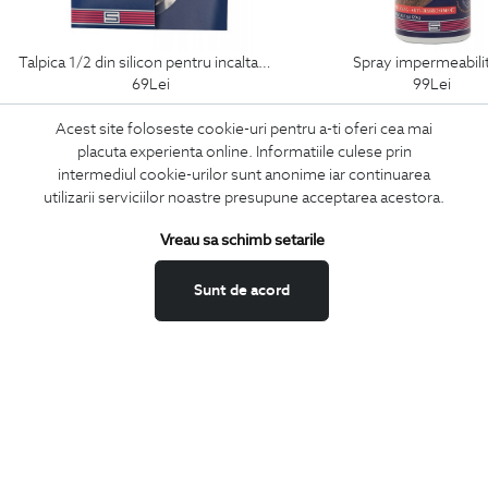
talpica 1/2 din silicon pentru incaltaminte
spray impermeabili
69
Lei
99
Lei
Acest site foloseste cookie-uri pentru a-ti oferi cea mai
placuta experienta online. Informatiile culese prin
intermediul cookie-urilor sunt anonime iar continuarea
ABONEAZA-TE
utilizarii serviciilor noastre presupune acceptarea acestora.
LA NEWSLETTER
Vreau sa schimb setarile
Sunt de acord
Confirm ca am peste 16 ani si doresc sa primesc
email-uri de
informare
la adresa indicata.