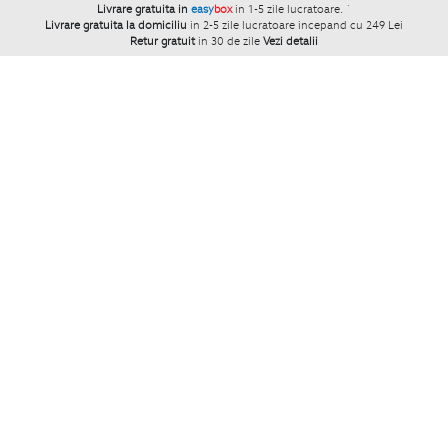
Livrare gratuita in
easy
box
in 1-5 zile lucratoare.
`
Livrare gratuita la domiciliu
in 2-5 zile lucratoare incepand cu 249 Lei
Retur gratuit
in 30 de zile
Vezi detalii