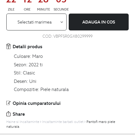
ZILE
ORE
MINUTE
SECUNDE
Selectati marimea
ADAUGA IN COS
COD:
VBPFSR0GX80299999
Detalii produs
Culoare:
Maro
Sezon:
2022 ti
Stil:
Clasic
Desen:
Uni
Compozitie:
Piele naturala
Opinia cumparatorului
Share
Haine si Incaltaminte
Incaltaminte barbati outlet
Pantofi maro piele
naturala