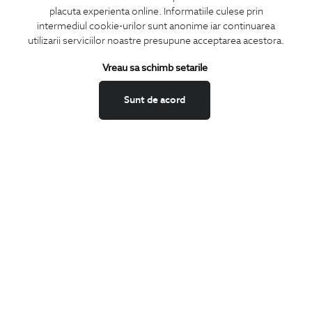
placuta experienta online. Informatiile culese prin
intermediul cookie-urilor sunt anonime iar continuarea
utilizarii serviciilor noastre presupune acceptarea acestora.
ABONEAZA-TE
Vreau sa schimb setarile
LA NEWSLETTER
Sunt de acord
Confirm ca am peste 16 ani si doresc sa primesc
email-uri de
informare
la adresa indicata.
MA ABONEZ
Fii mereu la curent cu noutatile noastre,
oferte speciale si trenduri in moda masculina.