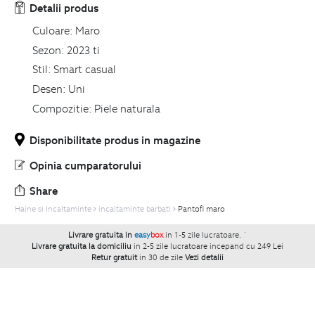
Detalii produs
Culoare:
Maro
Sezon:
2023 ti
Stil:
Smart casual
Desen:
Uni
Compozitie:
Piele naturala
Disponibilitate produs in magazine
Opinia cumparatorului
Share
Haine si Incaltaminte
incaltaminte barbati
Pantofi maro
Livrare gratuita in
easy
box
in 1-5 zile lucratoare.
`
Livrare gratuita la domiciliu
in 2-5 zile lucratoare incepand cu 249 Lei
Retur gratuit
in 30 de zile
Vezi detalii