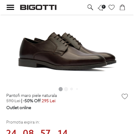
9
pantofi maro piele naturala
590
Lei
| -50% Off
295
Lei
Outlet online
Promotia expira in:
24
08
57
13