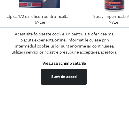
talpica 1/2 din silicon pentru incaltaminte
spray impermeabili
69
Lei
99
Lei
Acest site foloseste cookie-uri pentru a-ti oferi cea mai
placuta experienta online. Informatiile culese prin
intermediul cookie-urilor sunt anonime iar continuarea
ABONEAZA-TE
utilizarii serviciilor noastre presupune acceptarea acestora.
LA NEWSLETTER
Vreau sa schimb setarile
Sunt de acord
Confirm ca am peste 16 ani si doresc sa primesc
email-uri de
informare
la adresa indicata.