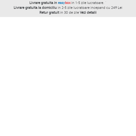
Livrare gratuita in
easy
box
in 1-5 zile lucratoare.
`
Livrare gratuita la domiciliu
in 2-5 zile lucratoare incepand cu 249 Lei
Retur gratuit
in 30 de zile
Vezi detalii