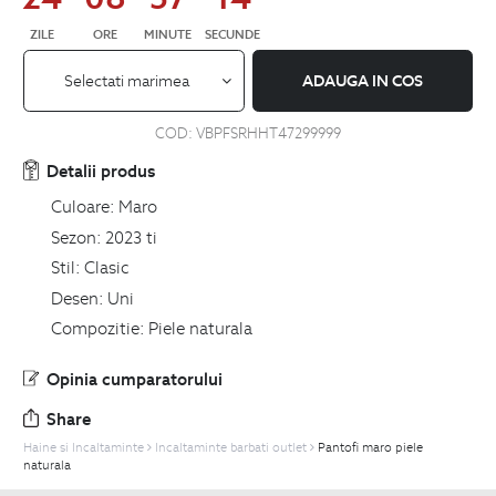
ZILE
ORE
MINUTE
SECUNDE
Selectati marimea
ADAUGA IN COS
COD:
VBPFSRHHT47299999
Detalii produs
Culoare:
Maro
Sezon:
2023 ti
Stil:
Clasic
Desen:
Uni
Compozitie:
Piele naturala
Opinia cumparatorului
Share
Haine si Incaltaminte
Incaltaminte barbati outlet
Pantofi maro piele
naturala