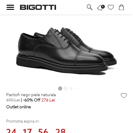
9
pantofi negri piele naturala
690
Lei
| -60% Off
276
Lei
Outlet online
Promotia expira in:
24
17
56
27