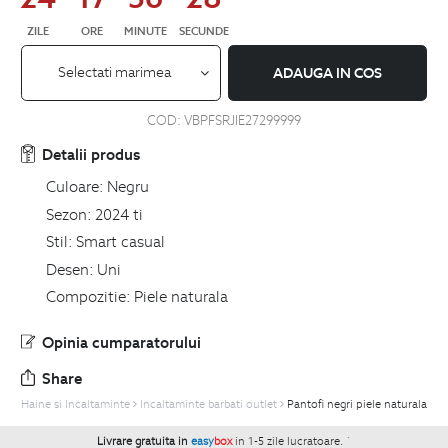
ZILE
ORE
MINUTE
SECUNDE
Selectati marimea
ADAUGA IN COS
COD:
VBPFSRJIE27299999
Detalii produs
Culoare:
Negru
Sezon:
2024 ti
Stil:
Smart casual
Desen:
Uni
Compozitie:
Piele naturala
Opinia cumparatorului
Share
Haine si Incaltaminte
Incaltaminte barbati outlet
Pantofi negri piele naturala
Livrare gratuita in
easy
box
in 1-5 zile lucratoare.
`