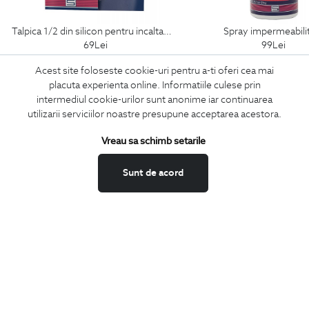
talpica 1/2 din silicon pentru incaltaminte
spray impermeabili
69
Lei
99
Lei
Acest site foloseste cookie-uri pentru a-ti oferi cea mai
placuta experienta online. Informatiile culese prin
intermediul cookie-urilor sunt anonime iar continuarea
ABONEAZA-TE
utilizarii serviciilor noastre presupune acceptarea acestora.
LA NEWSLETTER
Vreau sa schimb setarile
Sunt de acord
Confirm ca am peste 16 ani si doresc sa primesc
email-uri de
informare
la adresa indicata.