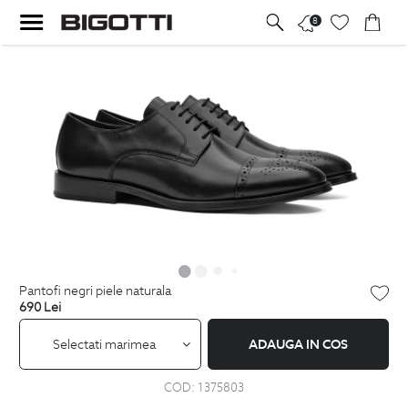
8
pantofi negri piele naturala
690
Lei
Selectati marimea
ADAUGA IN COS
COD:
1375803