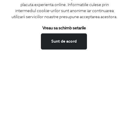
placuta experienta online. Informatiile culese prin
intermediul cookie-urilor sunt anonime iar continuarea
utilizarii serviciilor noastre presupune acceptarea acestora.
ABONEAZA-TE
Vreau sa schimb setarile
LA NEWSLETTER
Sunt de acord
Confirm ca am peste 16 ani si doresc sa primesc
email-uri de
informare
la adresa indicata.
MA ABONEZ
Fii mereu la curent cu noutatile noastre,
oferte speciale si trenduri in moda masculina.