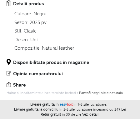
Detalii produs
Culoare:
Negru
Sezon:
2025 pv
Stil:
Clasic
Desen:
Uni
Compozitie:
Natural leather
Disponibilitate produs in magazine
Opinia cumparatorului
Share
Haine si Incaltaminte
incaltaminte barbati
Pantofi negri piele naturala
Livrare gratuita in
easy
box
in 1-5 zile lucratoare.
`
Livrare gratuita la domiciliu
in 2-5 zile lucratoare incepand cu 249 Lei
Retur gratuit
in 30 de zile
Vezi detalii