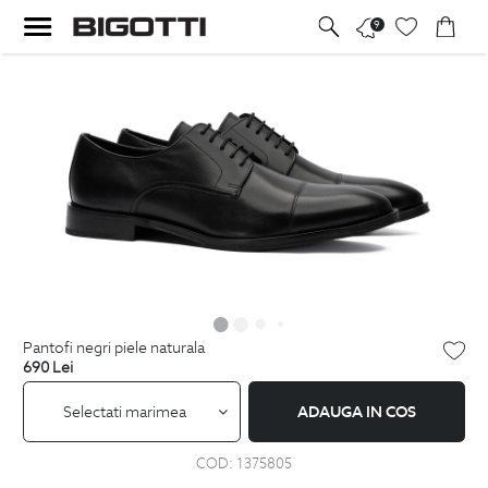
9
pantofi negri piele naturala
690
Lei
Selectati marimea
ADAUGA IN COS
COD:
1375805