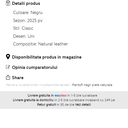
Detalii produs
Culoare:
Negru
Sezon:
2025 pv
Stil:
Clasic
Desen:
Uni
Compozitie:
Natural leather
Disponibilitate produs in magazine
Opinia cumparatorului
Share
Haine si Incaltaminte
incaltaminte barbati
Pantofi negri piele naturala
Livrare gratuita in
easy
box
in 1-5 zile lucratoare.
`
Livrare gratuita la domiciliu
in 2-5 zile lucratoare incepand cu 249 Lei
Retur gratuit
in 30 de zile
Vezi detalii