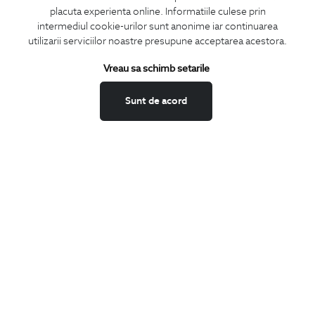
placuta experienta online. Informatiile culese prin
intermediul cookie-urilor sunt anonime iar continuarea
utilizarii serviciilor noastre presupune acceptarea acestora.
ABONEAZA-TE
Vreau sa schimb setarile
LA NEWSLETTER
Sunt de acord
Confirm ca am peste 16 ani si doresc sa primesc
email-uri de
informare
la adresa indicata.
MA ABONEZ
Fii mereu la curent cu noutatile noastre,
oferte speciale si trenduri in moda masculina.