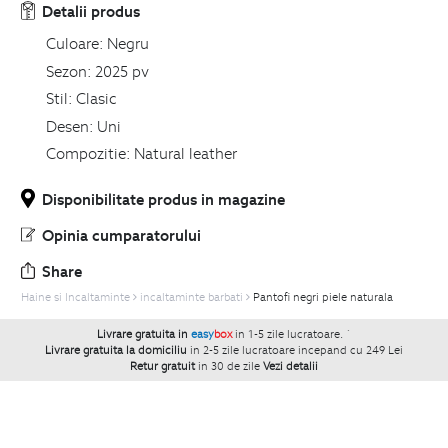
Detalii produs
Culoare:
Negru
Sezon:
2025 pv
Stil:
Clasic
Desen:
Uni
Compozitie:
Natural leather
Disponibilitate produs in magazine
Opinia cumparatorului
Share
Haine si Incaltaminte
incaltaminte barbati
Pantofi negri piele naturala
Livrare gratuita in
easy
box
in 1-5 zile lucratoare.
`
Livrare gratuita la domiciliu
in 2-5 zile lucratoare incepand cu 249 Lei
Retur gratuit
in 30 de zile
Vezi detalii