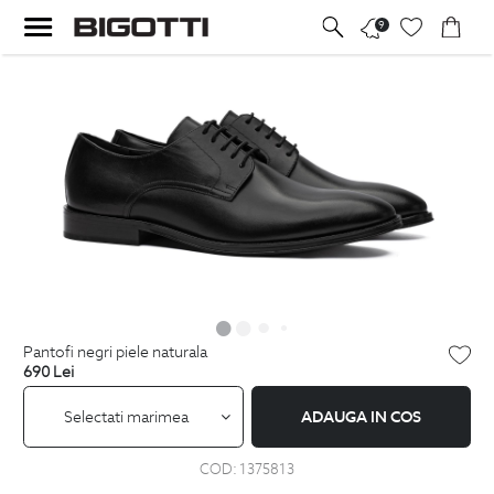
9
pantofi negri piele naturala
690
Lei
Selectati marimea
ADAUGA IN COS
COD:
1375813