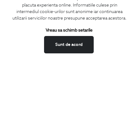
placuta experienta online. Informatiile culese prin
intermediul cookie-urilor sunt anonime iar continuarea
utilizarii serviciilor noastre presupune acceptarea acestora.
ABONEAZA-TE
Vreau sa schimb setarile
LA NEWSLETTER
Sunt de acord
Confirm ca am peste 16 ani si doresc sa primesc
email-uri de
informare
la adresa indicata.
MA ABONEZ
Fii mereu la curent cu noutatile noastre,
oferte speciale si trenduri in moda masculina.