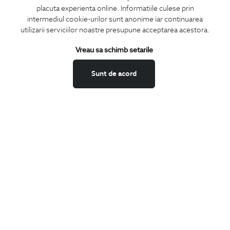
placuta experienta online. Informatiile culese prin
intermediul cookie-urilor sunt anonime iar continuarea
utilizarii serviciilor noastre presupune acceptarea acestora.
ABONEAZA-TE
Vreau sa schimb setarile
LA NEWSLETTER
Sunt de acord
Confirm ca am peste 16 ani si doresc sa primesc
email-uri de
informare
la adresa indicata.
MA ABONEZ
Fii mereu la curent cu noutatile noastre,
oferte speciale si trenduri in moda masculina.