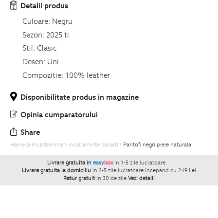
Detalii produs
Culoare:
Negru
Sezon:
2025 ti
Stil:
Clasic
Desen:
Uni
Compozitie:
100% leather
Disponibilitate produs in magazine
Opinia cumparatorului
Share
Haine si Incaltaminte
incaltaminte barbati
Pantofi negri piele naturala
Livrare gratuita in
easy
box
in 1-5 zile lucratoare.
`
Livrare gratuita la domiciliu
in 2-5 zile lucratoare incepand cu 249 Lei
Retur gratuit
in 30 de zile
Vezi detalii