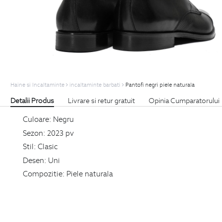
Haine si Incaltaminte
incaltaminte barbati
Pantofi negri piele naturala
Detalii Produs
Livrare si retur gratuit
Opinia Cumparatorului
Culoare:
Negru
Sezon:
2023 pv
Stil:
Clasic
Desen:
Uni
Compozitie:
Piele naturala