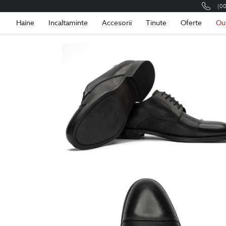
(0
Romania
Roma
Haine
Incaltaminte
Accesorii
Tinute
Oferte
Ou