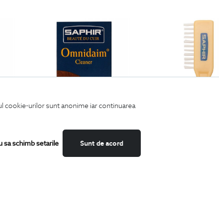
iul cookie-urilor sunt anonime iar continuarea
u sa schimb setarile
Sunt de acord
n piele
solutie curatare incaltaminte
perie pentru incaltaminte din pi
89
Lei
59
Lei