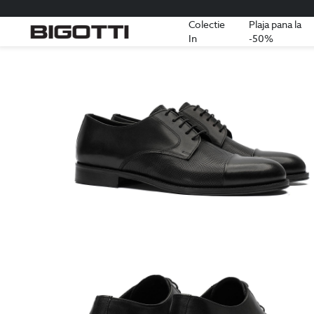
Colectie
Plaja pana la
In
-50%