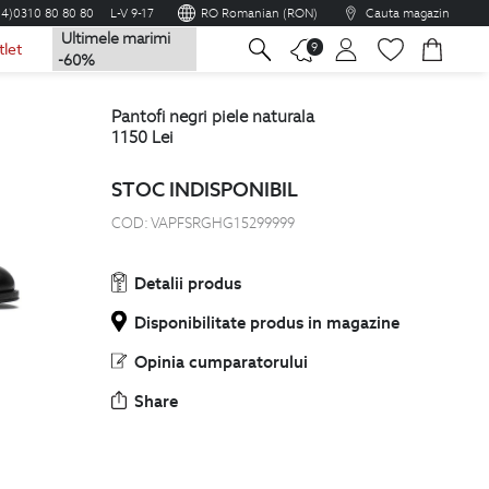
04)0310 80 80 80
L-V 9-17
RO Romanian (RON)
Cauta magazin
Ultimele marimi
na
9
tlet
-60%
pantofi negri piele naturala
1150
Lei
STOC INDISPONIBIL
COD:
VAPFSRGHG15299999
Detalii produs
Disponibilitate produs in magazine
Opinia cumparatorului
Share