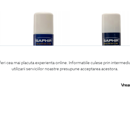
feri cea mai placuta experienta online. Informatiile culese prin intermed
utilizarii serviciilor noastre presupune acceptarea acestora.
Vrea
spray deodorant pentru incaltaminte
spray largire pentru incaltaminte di
89
Lei
99
Lei