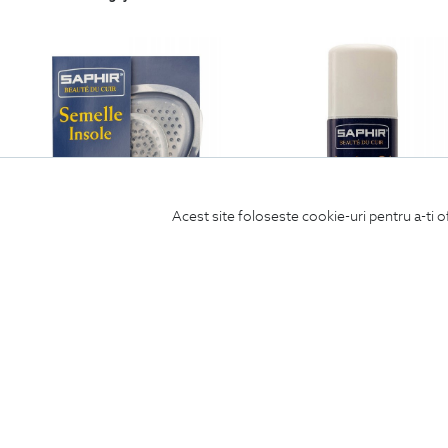
Acest site foloseste cookie-uri pentru a-ti o
talpica 1/2 din silicon pentru incaltaminte
spray impermeabilitate
69
Lei
99
Lei