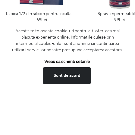
talpica 1/2 din silicon pentru incaltaminte
spray impermeabili
69
Lei
99
Lei
Acest site foloseste cookie-uri pentru a-ti oferi cea mai
placuta experienta online. Informatiile culese prin
intermediul cookie-urilor sunt anonime iar continuarea
ABONEAZA-TE
utilizarii serviciilor noastre presupune acceptarea acestora.
LA NEWSLETTER
Vreau sa schimb setarile
Sunt de acord
Confirm ca am peste 16 ani si doresc sa primesc
email-uri de
informare
la adresa indicata.