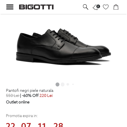
8
pantofi negri piele naturala
550
Lei
| -60% Off
220
Lei
Outlet online
Promotia expira in:
22
07
11
28