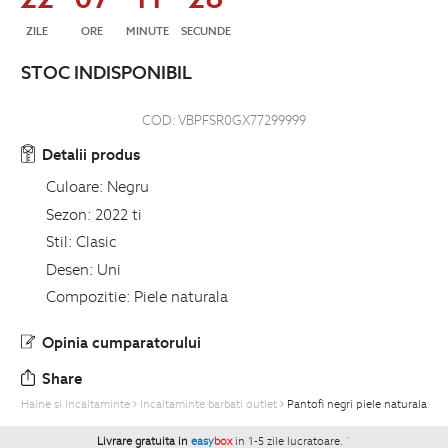
ZILE
ORE
MINUTE
SECUNDE
STOC INDISPONIBIL
COD:
VBPFSR0GX77299999
Detalii produs
Culoare:
Negru
Sezon:
2022 ti
Stil:
Clasic
Desen:
Uni
Compozitie:
Piele naturala
Opinia cumparatorului
Share
Haine si Incaltaminte
Incaltaminte barbati outlet
Pantofi negri piele naturala
Livrare gratuita in
easy
box
in 1-5 zile lucratoare.
`