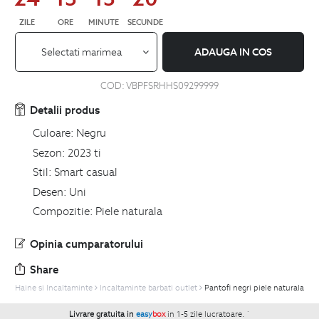
ZILE
ORE
MINUTE
SECUNDE
Selectati marimea
ADAUGA IN COS
COD:
VBPFSRHHS09299999
Detalii produs
Culoare:
Negru
Sezon:
2023 ti
Stil:
Smart casual
Desen:
Uni
Compozitie:
Piele naturala
Opinia cumparatorului
Share
Haine si Incaltaminte
Incaltaminte barbati outlet
Pantofi negri piele naturala
Livrare gratuita in
easy
box
in 1-5 zile lucratoare.
`