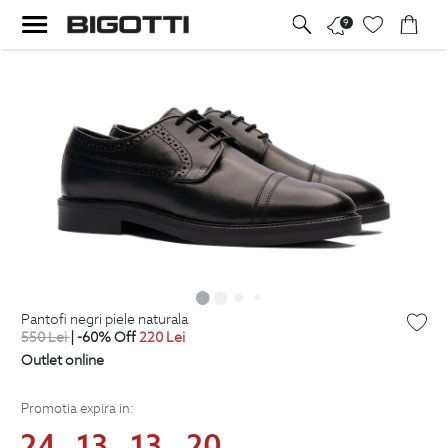
9
pantofi negri piele naturala
550
Lei
| -60% Off
220
Lei
Outlet online
Promotia expira in:
24
13
13
19