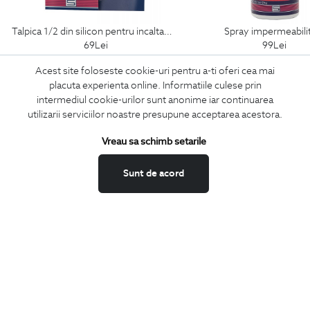
talpica 1/2 din silicon pentru incaltaminte
spray impermeabili
69
Lei
99
Lei
Acest site foloseste cookie-uri pentru a-ti oferi cea mai
placuta experienta online. Informatiile culese prin
intermediul cookie-urilor sunt anonime iar continuarea
ABONEAZA-TE
utilizarii serviciilor noastre presupune acceptarea acestora.
LA NEWSLETTER
Vreau sa schimb setarile
Sunt de acord
Confirm ca am peste 16 ani si doresc sa primesc
email-uri de
informare
la adresa indicata.