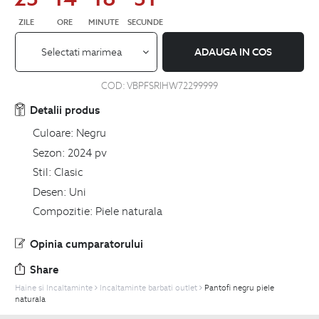
ZILE
ORE
MINUTE
SECUNDE
Selectati marimea
ADAUGA IN COS
COD:
VBPFSRIHW72299999
Detalii produs
Culoare:
Negru
Sezon:
2024 pv
Stil:
Clasic
Desen:
Uni
Compozitie:
Piele naturala
Opinia cumparatorului
Share
Haine si Incaltaminte
Incaltaminte barbati outlet
Pantofi negru piele
naturala