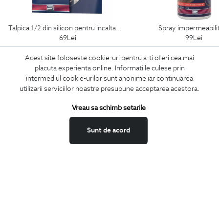
talpica 1/2 din silicon pentru incaltaminte
spray impermeabili
69
Lei
99
Lei
Acest site foloseste cookie-uri pentru a-ti oferi cea mai
placuta experienta online. Informatiile culese prin
intermediul cookie-urilor sunt anonime iar continuarea
ABONEAZA-TE
utilizarii serviciilor noastre presupune acceptarea acestora.
LA NEWSLETTER
Vreau sa schimb setarile
Sunt de acord
Confirm ca am peste 16 ani si doresc sa primesc
email-uri de
informare
la adresa indicata.