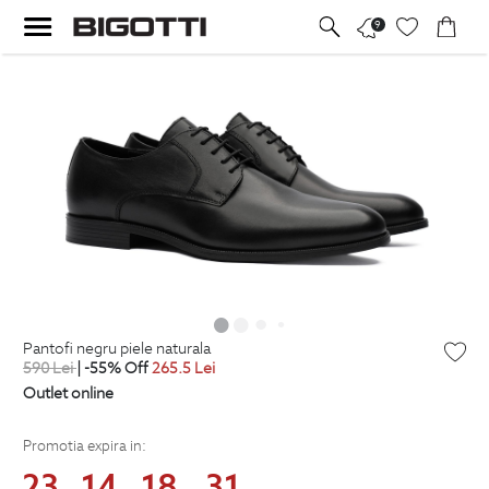
9
pantofi negru piele naturala
590
Lei
| -55% Off
265.5
Lei
Outlet online
Promotia expira in:
23
14
18
30