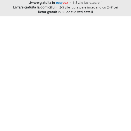
Livrare gratuita in
easy
box
in 1-5 zile lucratoare.
`
Livrare gratuita la domiciliu
in 2-5 zile lucratoare incepand cu 249 Lei
Retur gratuit
in 30 de zile
Vezi detalii