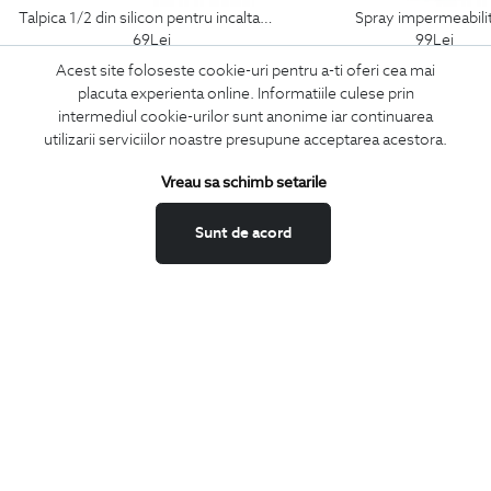
talpica 1/2 din silicon pentru incaltaminte
spray impermeabili
69
Lei
99
Lei
Acest site foloseste cookie-uri pentru a-ti oferi cea mai
placuta experienta online. Informatiile culese prin
intermediul cookie-urilor sunt anonime iar continuarea
utilizarii serviciilor noastre presupune acceptarea acestora.
ABONEAZA-TE
Vreau sa schimb setarile
LA NEWSLETTER
Sunt de acord
Confirm ca am peste 16 ani si doresc sa primesc
email-uri de
informare
la adresa indicata.
MA ABONEZ