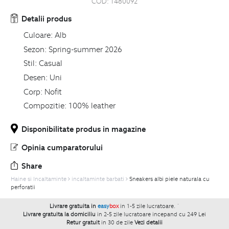
COD:
1480092
Detalii produs
Culoare:
Alb
Sezon:
Spring-summer 2026
Stil:
Casual
Desen:
Uni
Corp:
Nofit
Compozitie:
100% leather
Disponibilitate produs in magazine
Opinia cumparatorului
Share
Haine si Incaltaminte
incaltaminte barbati
Sneakers albi piele naturala cu
perforatii
Livrare gratuita in
easy
box
in 1-5 zile lucratoare.
`
Livrare gratuita la domiciliu
in 2-5 zile lucratoare incepand cu 249 Lei
Retur gratuit
in 30 de zile
Vezi detalii