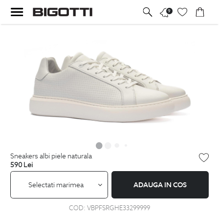
9
sneakers albi piele naturala
590
Lei
Selectati marimea
ADAUGA IN COS
COD:
VBPFSRGHE33299999