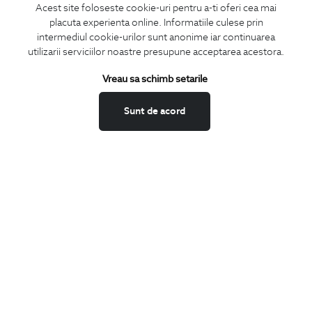
Acest site foloseste cookie-uri pentru a-ti oferi cea mai
placuta experienta online. Informatiile culese prin
intermediul cookie-urilor sunt anonime iar continuarea
utilizarii serviciilor noastre presupune acceptarea acestora.
ABONEAZA-TE
Vreau sa schimb setarile
LA NEWSLETTER
Sunt de acord
Confirm ca am peste 16 ani si doresc sa primesc
email-uri de
informare
la adresa indicata.
MA ABONEZ
Fii mereu la curent cu noutatile noastre,
oferte speciale si trenduri in moda masculina.