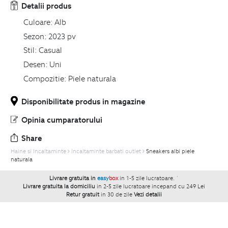
Detalii produs
Culoare:
Alb
Sezon:
2023 pv
Stil:
Casual
Desen:
Uni
Compozitie:
Piele naturala
Disponibilitate produs in magazine
Opinia cumparatorului
Share
Haine si Incaltaminte
Incaltaminte barbati outlet
Sneakers albi piele
naturala
Livrare gratuita in
easy
box
in 1-5 zile lucratoare.
`
Livrare gratuita la domiciliu
in 2-5 zile lucratoare incepand cu 249 Lei
Retur gratuit
in 30 de zile
Vezi detalii