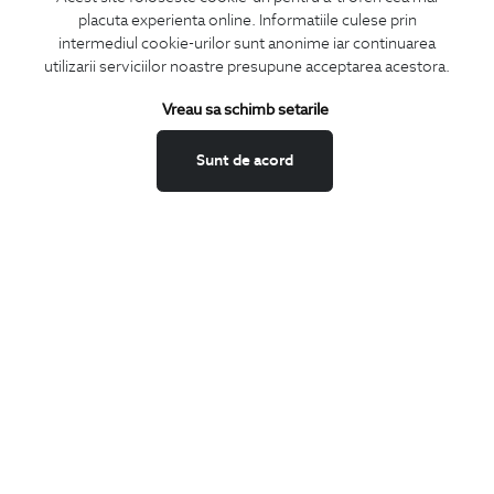
placuta experienta online. Informatiile culese prin
intermediul cookie-urilor sunt anonime iar continuarea
utilizarii serviciilor noastre presupune acceptarea acestora.
Vreau sa schimb setarile
Sunt de acord
talpica 1/2 din silicon pentru incaltaminte
spray impermeabili
69
Lei
99
Lei
ABONEAZA-TE