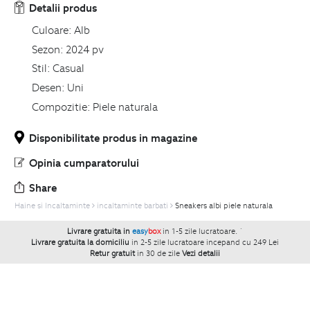
Detalii produs
Culoare:
Alb
Sezon:
2024 pv
Stil:
Casual
Desen:
Uni
Compozitie:
Piele naturala
Disponibilitate produs in magazine
Opinia cumparatorului
Share
Haine si Incaltaminte
incaltaminte barbati
Sneakers albi piele naturala
Livrare gratuita in
easy
box
in 1-5 zile lucratoare.
`
Livrare gratuita la domiciliu
in 2-5 zile lucratoare incepand cu 249 Lei
Retur gratuit
in 30 de zile
Vezi detalii