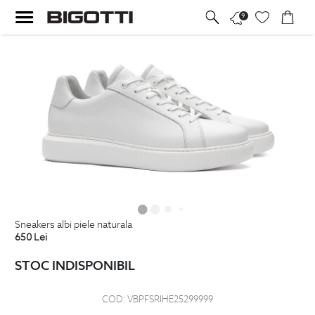
9
sneakers albi piele naturala
650
Lei
STOC INDISPONIBIL
COD:
VBPFSRIHE25299999