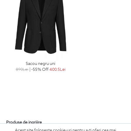
sacou negru uni
890
Lei
| -55% Off
400.5
Lei
Produse de ingrijire
Acest site foloseste cookie-uri pentru a-ti oferi cea mai