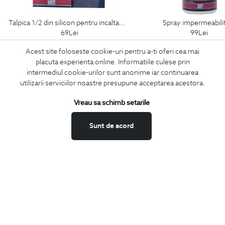
talpica 1/2 din silicon pentru incaltaminte
spray impermeabili
69
Lei
99
Lei
Acest site foloseste cookie-uri pentru a-ti oferi cea mai
placuta experienta online. Informatiile culese prin
intermediul cookie-urilor sunt anonime iar continuarea
ABONEAZA-TE
utilizarii serviciilor noastre presupune acceptarea acestora.
LA NEWSLETTER
Vreau sa schimb setarile
Sunt de acord
Confirm ca am peste 16 ani si doresc sa primesc
email-uri de
informare
la adresa indicata.