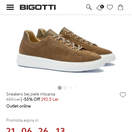
8
sneakers bej piele intoarsa
650
Lei
| -55% Off
292.5
Lei
Outlet online
Promotia expira in:
21
06
26
13