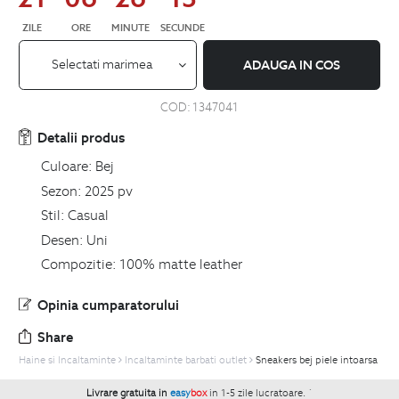
ZILE
ORE
MINUTE
SECUNDE
Selectati marimea
ADAUGA IN COS
COD:
1347041
Detalii produs
Culoare:
Bej
Sezon:
2025 pv
Stil:
Casual
Desen:
Uni
Compozitie:
100% matte leather
Opinia cumparatorului
Share
Haine si Incaltaminte
Incaltaminte barbati outlet
Sneakers bej piele intoarsa
Livrare gratuita in
easy
box
in 1-5 zile lucratoare.
`