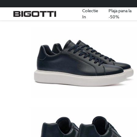
Colectie
Plaja pana la
In
-50%