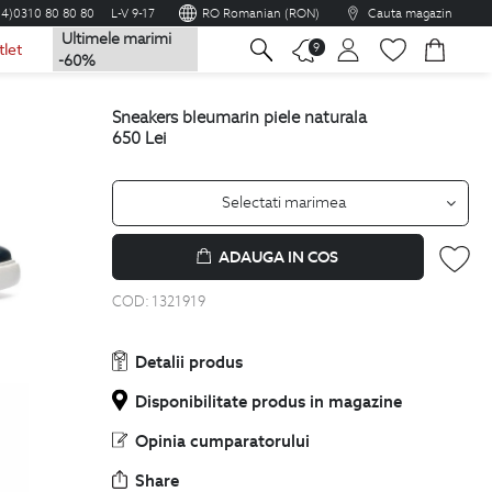
04)0310 80 80 80
L-V 9-17
RO Romanian (RON)
Cauta magazin
Ultimele marimi
na
9
tlet
-60%
sneakers bleumarin piele naturala
650
Lei
Selectati marimea
ADAUGA IN COS
COD:
1321919
Detalii produs
Disponibilitate produs in magazine
Opinia cumparatorului
Share