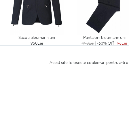
sacou bleumarin uni
pantaloni bleumarin uni
950
Lei
490
Lei
| -60% Off
196
Lei
Acest site foloseste cookie-uri pentru a-ti o
Produse de ingrijire