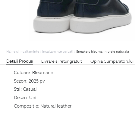
Haine si Incaltaminte
incaltaminte barbati
Sneakers bleumarin piele naturala
Detalii Produs
Livrare si retur gratuit
Opinia Cumparatorului
Culoare:
Bleumarin
Sezon:
2025 pv
Stil:
Casual
Desen:
Uni
Compozitie:
Natural leather