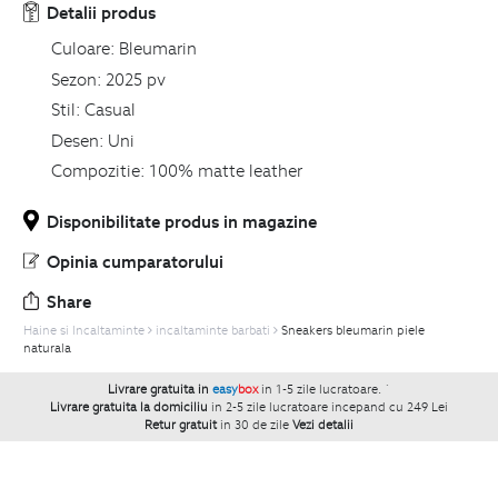
Detalii produs
Culoare:
Bleumarin
Sezon:
2025 pv
Stil:
Casual
Desen:
Uni
Compozitie:
100% matte leather
Disponibilitate produs in magazine
Opinia cumparatorului
Share
Haine si Incaltaminte
incaltaminte barbati
Sneakers bleumarin piele
naturala
Livrare gratuita in
easy
box
in 1-5 zile lucratoare.
`
Livrare gratuita la domiciliu
in 2-5 zile lucratoare incepand cu 249 Lei
Retur gratuit
in 30 de zile
Vezi detalii