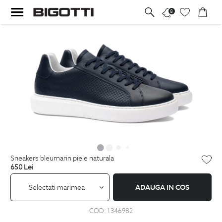
8
sneakers bleumarin piele naturala
650
Lei
Selectati marimea
ADAUGA IN COS
COD:
1346982