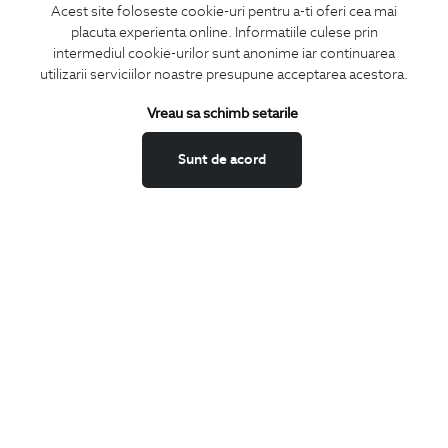
Acest site foloseste cookie-uri pentru a-ti oferi cea mai
placuta experienta online. Informatiile culese prin
intermediul cookie-urilor sunt anonime iar continuarea
utilizarii serviciilor noastre presupune acceptarea acestora.
ABONEAZA-TE
Vreau sa schimb setarile
LA NEWSLETTER
Sunt de acord
Confirm ca am peste 16 ani si doresc sa primesc
email-uri de
informare
la adresa indicata.
MA ABONEZ
Fii mereu la curent cu noutatile noastre,
oferte speciale si trenduri in moda masculina.