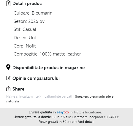
Detalii produs
Culoare:
Bleumarin
Sezon:
2026 pv
Stil:
Casual
Desen:
Uni
Corp:
Nofit
Compozitie:
100% matte leather
Disponibilitate produs in magazine
Opinia cumparatorului
Share
Haine si Incaltaminte
incaltaminte barbati
Sneakers bleumarin piele
naturala
Livrare gratuita in
easy
box
in 1-5 zile lucratoare.
`
Livrare gratuita la domiciliu
in 2-5 zile lucratoare incepand cu 249 Lei
Retur gratuit
in 30 de zile
Vezi detalii