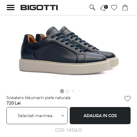
9
sneakers bleumarin piele naturala
720
Lei
Selectati marimea
ADAUGA IN COS
COD:
1432622