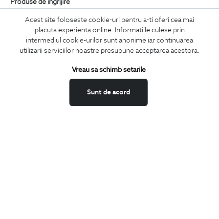
Produse de ingrijire
Acest site foloseste cookie-uri pentru a-ti oferi cea mai
placuta experienta online. Informatiile culese prin
intermediul cookie-urilor sunt anonime iar continuarea
utilizarii serviciilor noastre presupune acceptarea acestora.
Vreau sa schimb setarile
Sunt de acord
talpica 1/2 din silicon pentru incaltaminte
spray impermeabili
69
Lei
99
Lei