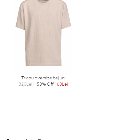
tricou oversize bej uni
320
Lei
| -50% Off
160
Lei