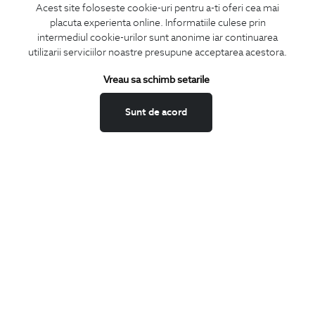
Acest site foloseste cookie-uri pentru a-ti oferi cea mai
placuta experienta online. Informatiile culese prin
intermediul cookie-urilor sunt anonime iar continuarea
utilizarii serviciilor noastre presupune acceptarea acestora.
ABONEAZA-TE
Vreau sa schimb setarile
LA NEWSLETTER
Sunt de acord
Confirm ca am peste 16 ani si doresc sa primesc
email-uri de
informare
la adresa indicata.
MA ABONEZ
Fii mereu la curent cu noutatile noastre,
oferte speciale si trenduri in moda masculina.