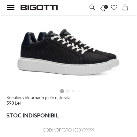
9
sneakers bleumarin piele naturala
590
Lei
STOC INDISPONIBIL
COD:
VBPFSRGHE30Y99999