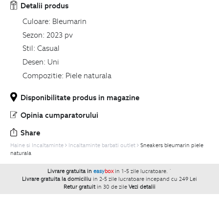
Detalii produs
Culoare:
Bleumarin
Sezon:
2023 pv
Stil:
Casual
Desen:
Uni
Compozitie:
Piele naturala
Disponibilitate produs in magazine
Opinia cumparatorului
Share
Haine si Incaltaminte
Incaltaminte barbati outlet
Sneakers bleumarin piele
naturala
Livrare gratuita in
easy
box
in 1-5 zile lucratoare.
`
Livrare gratuita la domiciliu
in 2-5 zile lucratoare incepand cu 249 Lei
Retur gratuit
in 30 de zile
Vezi detalii