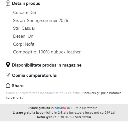
Detalii produs
Culoare:
Gri
Sezon:
Spring-summer 2026
Stil:
Casual
Desen:
Uni
Corp:
Nofit
Compozitie:
100% nubuck leather
Disponibilitate produs in magazine
Opinia cumparatorului
Share
Haine si Incaltaminte
Incaltaminte noua colectie
Sneakers gri piele naturala
cu perforatii
Livrare gratuita in
easy
box
in 1-5 zile lucratoare.
`
Livrare gratuita la domiciliu
in 2-5 zile lucratoare incepand cu 249 Lei
Retur gratuit
in 30 de zile
Vezi detalii