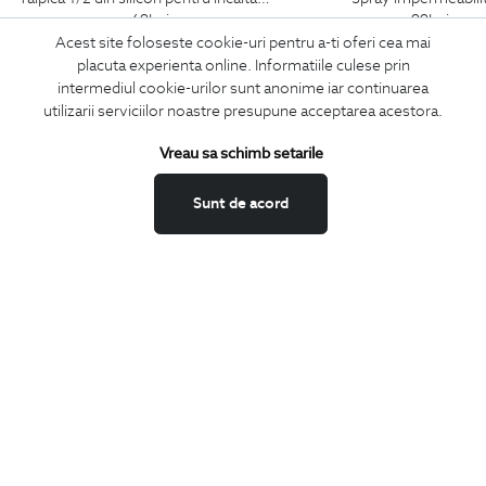
69
Lei
99
Lei
Acest site foloseste cookie-uri pentru a-ti oferi cea mai
placuta experienta online. Informatiile culese prin
intermediul cookie-urilor sunt anonime iar continuarea
utilizarii serviciilor noastre presupune acceptarea acestora.
ABONEAZA-TE
Vreau sa schimb setarile
LA NEWSLETTER
Sunt de acord
Confirm ca am peste 16 ani si doresc sa primesc
email-uri de
informare
la adresa indicata.
MA ABONEZ
Fii mereu la curent cu noutatile noastre,