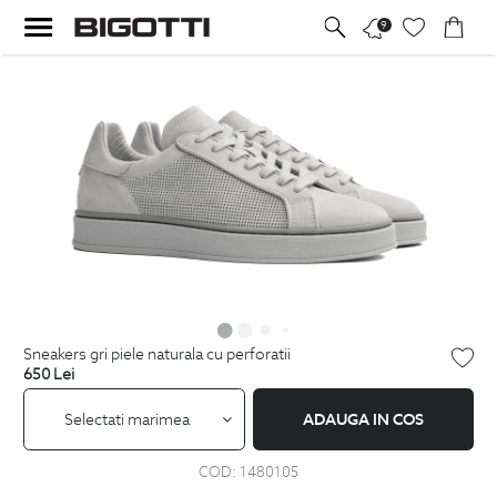
9
sneakers gri piele naturala cu perforatii
650
Lei
Selectati marimea
ADAUGA IN COS
COD:
1480105